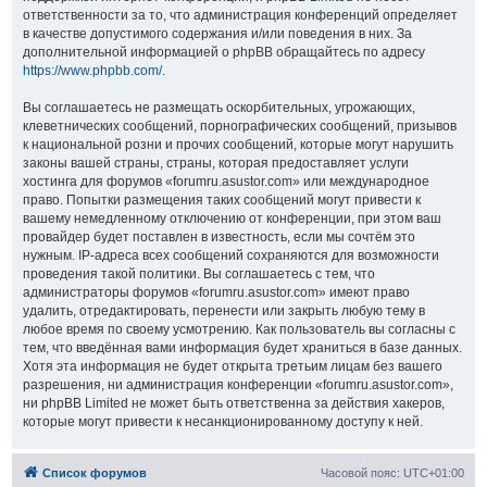
ответственности за то, что администрация конференций определяет
в качестве допустимого содержания и/или поведения в них. За
дополнительной информацией о phpBB обращайтесь по адресу
https://www.phpbb.com/
.
Вы соглашаетесь не размещать оскорбительных, угрожающих,
клеветнических сообщений, порнографических сообщений, призывов
к национальной розни и прочих сообщений, которые могут нарушить
законы вашей страны, страны, которая предоставляет услуги
хостинга для форумов «forumru.asustor.com» или международное
право. Попытки размещения таких сообщений могут привести к
вашему немедленному отключению от конференции, при этом ваш
провайдер будет поставлен в известность, если мы сочтём это
нужным. IP-адреса всех сообщений сохраняются для возможности
проведения такой политики. Вы соглашаетесь с тем, что
администраторы форумов «forumru.asustor.com» имеют право
удалить, отредактировать, перенести или закрыть любую тему в
любое время по своему усмотрению. Как пользователь вы согласны с
тем, что введённая вами информация будет храниться в базе данных.
Хотя эта информация не будет открыта третьим лицам без вашего
разрешения, ни администрация конференции «forumru.asustor.com»,
ни phpBB Limited не может быть ответственна за действия хакеров,
которые могут привести к несанкционированному доступу к ней.
Список форумов
Часовой пояс:
UTC+01:00