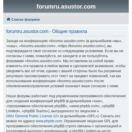
forumru.asustor.com
Список форумов
forumru.asustor.com - Общие правила
Заходя на конференцию «forumru.asustor.com» (в дальнейшем «мы»,
«наш», «forumru.asustor.com», «https://forumru.asustor.com»), вы
подтверждаете своё согласие со следующими условиями. Если вы не
согласны с ними, пожалуйста, не заходите и не пользуйтесь
форумами «forumru.asustor.com». Мы оставляем за собой право
изменять эти правила в любое время и сделаем всё возможное, чтобы
уведомить вас об этом, однако с вашей стороны было бы разумным
регулярно просматривать этот текст на предмет изменений, так как
использование конференции «forumru.asustor.com» после
обновления/исправления условий означает ваше согласие с ними.
Наши форумы работают под управлением программного обеспечения
для создания конференций phpBB (в дальнейшем «они»,
«программное обеспечение phpBB», «www.phpbb.com», «phpBB
Limited», «phpBB Teams»), выпущенного по лицензии «
GNU General Public License v2
» (в дальнейшем «GPL»). Скачать его
можно по адресу
www.phpbb.com
. Ограничения лицензии GPL для
программного обеспечения phpBB строго связаны с организацией и
поддержкой интернет-конференций, и phpBB Limited не несёт