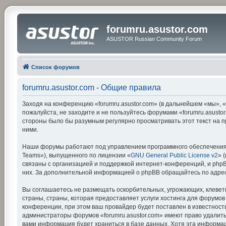
forumru.asustor.com
ASUSTOR Russian Community Forum
Список форумов
forumru.asustor.com - Общие правила
Заходя на конференцию «forumru.asustor.com» (в дальнейшем «мы», «на
пожалуйста, не заходите и не пользуйтесь форумами «forumru.asustor
стороны было бы разумным регулярно просматривать этот текст на п
ними.
Наши форумы работают под управлением программного обеспечения 
Teams»), выпущенного по лицензии «
GNU General Public License v2
» 
связаны с организацией и поддержкой интернет-конференций, и phpBB
них. За дополнительной информацией о phpBB обращайтесь по адре
Вы соглашаетесь не размещать оскорбительных, угрожающих, клевет
страны, страны, которая предоставляет услуги хостинга для форумо
конференции, при этом ваш провайдер будет поставлен в известность
администраторы форумов «forumru.asustor.com» имеют право удалить,
вами информация будет храниться в базе данных. Хотя эта информац