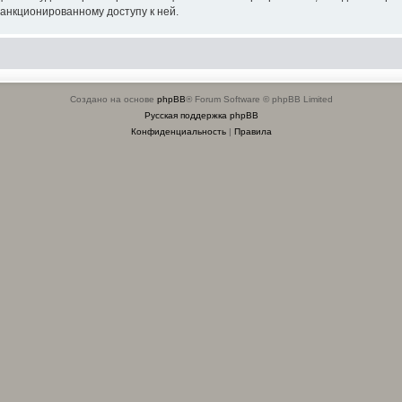
санкционированному доступу к ней.
Создано на основе
phpBB
® Forum Software © phpBB Limited
Русская поддержка phpBB
Конфиденциальность
|
Правила