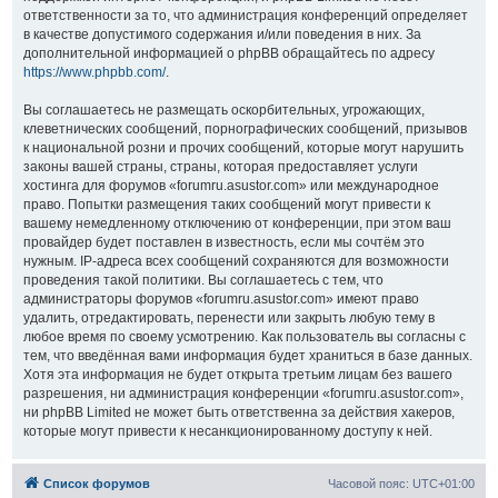
ответственности за то, что администрация конференций определяет
в качестве допустимого содержания и/или поведения в них. За
дополнительной информацией о phpBB обращайтесь по адресу
https://www.phpbb.com/
.
Вы соглашаетесь не размещать оскорбительных, угрожающих,
клеветнических сообщений, порнографических сообщений, призывов
к национальной розни и прочих сообщений, которые могут нарушить
законы вашей страны, страны, которая предоставляет услуги
хостинга для форумов «forumru.asustor.com» или международное
право. Попытки размещения таких сообщений могут привести к
вашему немедленному отключению от конференции, при этом ваш
провайдер будет поставлен в известность, если мы сочтём это
нужным. IP-адреса всех сообщений сохраняются для возможности
проведения такой политики. Вы соглашаетесь с тем, что
администраторы форумов «forumru.asustor.com» имеют право
удалить, отредактировать, перенести или закрыть любую тему в
любое время по своему усмотрению. Как пользователь вы согласны с
тем, что введённая вами информация будет храниться в базе данных.
Хотя эта информация не будет открыта третьим лицам без вашего
разрешения, ни администрация конференции «forumru.asustor.com»,
ни phpBB Limited не может быть ответственна за действия хакеров,
которые могут привести к несанкционированному доступу к ней.
Список форумов
Часовой пояс:
UTC+01:00