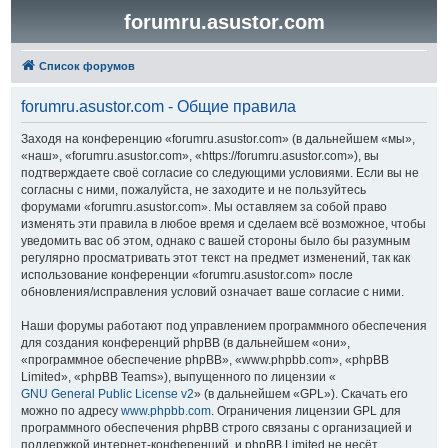
forumru.asustor.com
Список форумов
forumru.asustor.com - Общие правила
Заходя на конференцию «forumru.asustor.com» (в дальнейшем «мы»,
«наш», «forumru.asustor.com», «https://forumru.asustor.com»), вы
подтверждаете своё согласие со следующими условиями. Если вы не
согласны с ними, пожалуйста, не заходите и не пользуйтесь
форумами «forumru.asustor.com». Мы оставляем за собой право
изменять эти правила в любое время и сделаем всё возможное, чтобы
уведомить вас об этом, однако с вашей стороны было бы разумным
регулярно просматривать этот текст на предмет изменений, так как
использование конференции «forumru.asustor.com» после
обновления/исправления условий означает ваше согласие с ними.
Наши форумы работают под управлением программного обеспечения
для создания конференций phpBB (в дальнейшем «они»,
«программное обеспечение phpBB», «www.phpbb.com», «phpBB
Limited», «phpBB Teams»), выпущенного по лицензии «
GNU General Public License v2
» (в дальнейшем «GPL»). Скачать его
можно по адресу
www.phpbb.com
. Ограничения лицензии GPL для
программного обеспечения phpBB строго связаны с организацией и
поддержкой интернет-конференций, и phpBB Limited не несёт