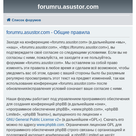
forumru.asustor.com
Список форумов
forumru.asustor.com - Общие правила
Заходя на конференцию «forumru.asustor.com» (в дальнейшем «мы»,
«наш», «forumru.asustor.com», «https://forumru.asustor.com»), вы
подтверждаете своё согласие со следующими условиями. Если вы не
согласны с ними, пожалуйста, не заходите и не пользуйтесь
форумами «forumru.asustor.com». Мы оставляем за собой право
изменять эти правила в любое время и сделаем всё возможное, чтобы
уведомить вас об этом, однако с вашей стороны было бы разумным
регулярно просматривать этот текст на предмет изменений, так как
использование конференции «forumru.asustor.com» после
обновления/исправления условий означает ваше согласие с ними.
Наши форумы работают под управлением программного обеспечения
для создания конференций phpBB (в дальнейшем «они»,
«программное обеспечение phpBB», «www.phpbb.com», «phpBB
Limited», «phpBB Teams»), выпущенного по лицензии «
GNU General Public License v2
» (в дальнейшем «GPL»). Скачать его
можно по адресу
www.phpbb.com
. Ограничения лицензии GPL для
программного обеспечения phpBB строго связаны с организацией и
поддержкой интернет-конференций, и phpBB Limited не несёт