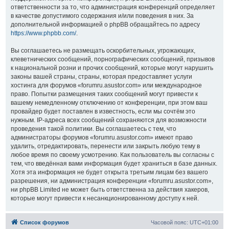
ответственности за то, что администрация конференций определяет
в качестве допустимого содержания и/или поведения в них. За
дополнительной информацией о phpBB обращайтесь по адресу
https://www.phpbb.com/
.
Вы соглашаетесь не размещать оскорбительных, угрожающих,
клеветнических сообщений, порнографических сообщений, призывов
к национальной розни и прочих сообщений, которые могут нарушить
законы вашей страны, страны, которая предоставляет услуги
хостинга для форумов «forumru.asustor.com» или международное
право. Попытки размещения таких сообщений могут привести к
вашему немедленному отключению от конференции, при этом ваш
провайдер будет поставлен в известность, если мы сочтём это
нужным. IP-адреса всех сообщений сохраняются для возможности
проведения такой политики. Вы соглашаетесь с тем, что
администраторы форумов «forumru.asustor.com» имеют право
удалить, отредактировать, перенести или закрыть любую тему в
любое время по своему усмотрению. Как пользователь вы согласны с
тем, что введённая вами информация будет храниться в базе данных.
Хотя эта информация не будет открыта третьим лицам без вашего
разрешения, ни администрация конференции «forumru.asustor.com»,
ни phpBB Limited не может быть ответственна за действия хакеров,
которые могут привести к несанкционированному доступу к ней.
Список форумов
Часовой пояс:
UTC+01:00