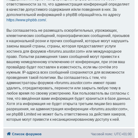
ответственности за то, что администрация конференций определяет
в качестве допустимого содержания и/или поведения в них. За
дополнительной информацией о phpBB обращайтесь по адресу
https://www.phpbb.com/
.
Вы соглашаетесь не размещать оскорбительных, угрожающих,
клеветнических сообщений, порнографических сообщений, призывов
к национальной розни и прочих сообщений, которые могут нарушить
законы вашей страны, страны, которая предоставляет услуги
хостинга для форумов «forumru.asustor.com» или международное
право. Попытки размещения таких сообщений могут привести к
вашему немедленному отключению от конференции, при этом ваш
провайдер будет поставлен в известность, если мы сочтём это
нужным. IP-адреса всех сообщений сохраняются для возможности
проведения такой политики. Вы соглашаетесь с тем, что
администраторы форумов «forumru.asustor.com» имеют право
удалить, отредактировать, перенести или закрыть любую тему в
любое время по своему усмотрению. Как пользователь вы согласны с
тем, что введённая вами информация будет храниться в базе данных.
Хотя эта информация не будет открыта третьим лицам без вашего
разрешения, ни администрация конференции «forumru.asustor.com»,
ни phpBB Limited не может быть ответственна за действия хакеров,
которые могут привести к несанкционированному доступу к ней.
Список форумов
Часовой пояс:
UTC+01:00