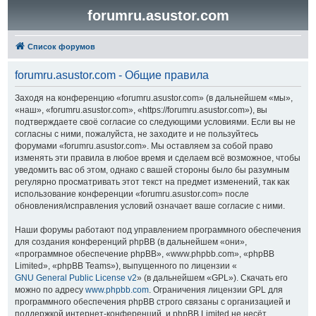
forumru.asustor.com
Список форумов
forumru.asustor.com - Общие правила
Заходя на конференцию «forumru.asustor.com» (в дальнейшем «мы»,
«наш», «forumru.asustor.com», «https://forumru.asustor.com»), вы
подтверждаете своё согласие со следующими условиями. Если вы не
согласны с ними, пожалуйста, не заходите и не пользуйтесь
форумами «forumru.asustor.com». Мы оставляем за собой право
изменять эти правила в любое время и сделаем всё возможное, чтобы
уведомить вас об этом, однако с вашей стороны было бы разумным
регулярно просматривать этот текст на предмет изменений, так как
использование конференции «forumru.asustor.com» после
обновления/исправления условий означает ваше согласие с ними.
Наши форумы работают под управлением программного обеспечения
для создания конференций phpBB (в дальнейшем «они»,
«программное обеспечение phpBB», «www.phpbb.com», «phpBB
Limited», «phpBB Teams»), выпущенного по лицензии «
GNU General Public License v2
» (в дальнейшем «GPL»). Скачать его
можно по адресу
www.phpbb.com
. Ограничения лицензии GPL для
программного обеспечения phpBB строго связаны с организацией и
поддержкой интернет-конференций, и phpBB Limited не несёт