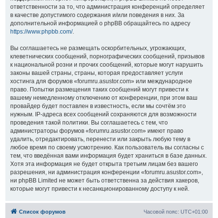
ответственности за то, что администрация конференций определяет
в качестве допустимого содержания и/или поведения в них. За
дополнительной информацией о phpBB обращайтесь по адресу
https://www.phpbb.com/
.
Вы соглашаетесь не размещать оскорбительных, угрожающих,
клеветнических сообщений, порнографических сообщений, призывов
к национальной розни и прочих сообщений, которые могут нарушить
законы вашей страны, страны, которая предоставляет услуги
хостинга для форумов «forumru.asustor.com» или международное
право. Попытки размещения таких сообщений могут привести к
вашему немедленному отключению от конференции, при этом ваш
провайдер будет поставлен в известность, если мы сочтём это
нужным. IP-адреса всех сообщений сохраняются для возможности
проведения такой политики. Вы соглашаетесь с тем, что
администраторы форумов «forumru.asustor.com» имеют право
удалить, отредактировать, перенести или закрыть любую тему в
любое время по своему усмотрению. Как пользователь вы согласны с
тем, что введённая вами информация будет храниться в базе данных.
Хотя эта информация не будет открыта третьим лицам без вашего
разрешения, ни администрация конференции «forumru.asustor.com»,
ни phpBB Limited не может быть ответственна за действия хакеров,
которые могут привести к несанкционированному доступу к ней.
Список форумов
Часовой пояс:
UTC+01:00