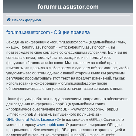
forumru.asustor.com
Список форумов
forumru.asustor.com - Общие правила
Заходя на конференцию «forumru.asustor.com» (в дальнейшем «мы»,
«наш», «forumru.asustor.com», «https://forumru.asustor.com»), вы
подтверждаете своё согласие со следующими условиями. Если вы не
согласны с ними, пожалуйста, не заходите и не пользуйтесь
форумами «forumru.asustor.com». Мы оставляем за собой право
изменять эти правила в любое время и сделаем всё возможное, чтобы
уведомить вас об этом, однако с вашей стороны было бы разумным
регулярно просматривать этот текст на предмет изменений, так как
использование конференции «forumru.asustor.com» после
обновления/исправления условий означает ваше согласие с ними.
Наши форумы работают под управлением программного обеспечения
для создания конференций phpBB (в дальнейшем «они»,
«программное обеспечение phpBB», «www.phpbb.com», «phpBB
Limited», «phpBB Teams»), выпущенного по лицензии «
GNU General Public License v2
» (в дальнейшем «GPL»). Скачать его
можно по адресу
www.phpbb.com
. Ограничения лицензии GPL для
программного обеспечения phpBB строго связаны с организацией и
поддержкой интернет-конференций, и phpBB Limited не несёт