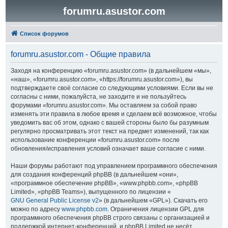
forumru.asustor.com
Список форумов
forumru.asustor.com - Общие правила
Заходя на конференцию «forumru.asustor.com» (в дальнейшем «мы»,
«наш», «forumru.asustor.com», «https://forumru.asustor.com»), вы
подтверждаете своё согласие со следующими условиями. Если вы не
согласны с ними, пожалуйста, не заходите и не пользуйтесь
форумами «forumru.asustor.com». Мы оставляем за собой право
изменять эти правила в любое время и сделаем всё возможное, чтобы
уведомить вас об этом, однако с вашей стороны было бы разумным
регулярно просматривать этот текст на предмет изменений, так как
использование конференции «forumru.asustor.com» после
обновления/исправления условий означает ваше согласие с ними.
Наши форумы работают под управлением программного обеспечения
для создания конференций phpBB (в дальнейшем «они»,
«программное обеспечение phpBB», «www.phpbb.com», «phpBB
Limited», «phpBB Teams»), выпущенного по лицензии «
GNU General Public License v2
» (в дальнейшем «GPL»). Скачать его
можно по адресу
www.phpbb.com
. Ограничения лицензии GPL для
программного обеспечения phpBB строго связаны с организацией и
поддержкой интернет-конференций, и phpBB Limited не несёт