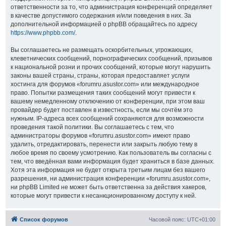
ответственности за то, что администрация конференций определяет
в качестве допустимого содержания и/или поведения в них. За
дополнительной информацией о phpBB обращайтесь по адресу
https://www.phpbb.com/
.
Вы соглашаетесь не размещать оскорбительных, угрожающих,
клеветнических сообщений, порнографических сообщений, призывов
к национальной розни и прочих сообщений, которые могут нарушить
законы вашей страны, страны, которая предоставляет услуги
хостинга для форумов «forumru.asustor.com» или международное
право. Попытки размещения таких сообщений могут привести к
вашему немедленному отключению от конференции, при этом ваш
провайдер будет поставлен в известность, если мы сочтём это
нужным. IP-адреса всех сообщений сохраняются для возможности
проведения такой политики. Вы соглашаетесь с тем, что
администраторы форумов «forumru.asustor.com» имеют право
удалить, отредактировать, перенести или закрыть любую тему в
любое время по своему усмотрению. Как пользователь вы согласны с
тем, что введённая вами информация будет храниться в базе данных.
Хотя эта информация не будет открыта третьим лицам без вашего
разрешения, ни администрация конференции «forumru.asustor.com»,
ни phpBB Limited не может быть ответственна за действия хакеров,
которые могут привести к несанкционированному доступу к ней.
Список форумов
Часовой пояс:
UTC+01:00