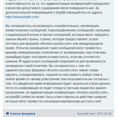
ответственности за то, что администрация конференций определяет
в качестве допустимого содержания и/или поведения в них. За
дополнительной информацией о phpBB обращайтесь по адресу
https://www.phpbb.com/
.
Вы соглашаетесь не размещать оскорбительных, угрожающих,
клеветнических сообщений, порнографических сообщений, призывов
к национальной розни и прочих сообщений, которые могут нарушить
законы вашей страны, страны, которая предоставляет услуги
хостинга для форумов «forumru.asustor.com» или международное
право. Попытки размещения таких сообщений могут привести к
вашему немедленному отключению от конференции, при этом ваш
провайдер будет поставлен в известность, если мы сочтём это
нужным. IP-адреса всех сообщений сохраняются для возможности
проведения такой политики. Вы соглашаетесь с тем, что
администраторы форумов «forumru.asustor.com» имеют право
удалить, отредактировать, перенести или закрыть любую тему в
любое время по своему усмотрению. Как пользователь вы согласны с
тем, что введённая вами информация будет храниться в базе данных.
Хотя эта информация не будет открыта третьим лицам без вашего
разрешения, ни администрация конференции «forumru.asustor.com»,
ни phpBB Limited не может быть ответственна за действия хакеров,
которые могут привести к несанкционированному доступу к ней.
Список форумов
Часовой пояс:
UTC+01:00