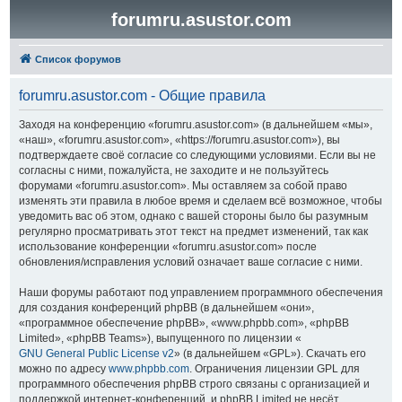
forumru.asustor.com
Список форумов
forumru.asustor.com - Общие правила
Заходя на конференцию «forumru.asustor.com» (в дальнейшем «мы»,
«наш», «forumru.asustor.com», «https://forumru.asustor.com»), вы
подтверждаете своё согласие со следующими условиями. Если вы не
согласны с ними, пожалуйста, не заходите и не пользуйтесь
форумами «forumru.asustor.com». Мы оставляем за собой право
изменять эти правила в любое время и сделаем всё возможное, чтобы
уведомить вас об этом, однако с вашей стороны было бы разумным
регулярно просматривать этот текст на предмет изменений, так как
использование конференции «forumru.asustor.com» после
обновления/исправления условий означает ваше согласие с ними.
Наши форумы работают под управлением программного обеспечения
для создания конференций phpBB (в дальнейшем «они»,
«программное обеспечение phpBB», «www.phpbb.com», «phpBB
Limited», «phpBB Teams»), выпущенного по лицензии «
GNU General Public License v2
» (в дальнейшем «GPL»). Скачать его
можно по адресу
www.phpbb.com
. Ограничения лицензии GPL для
программного обеспечения phpBB строго связаны с организацией и
поддержкой интернет-конференций, и phpBB Limited не несёт