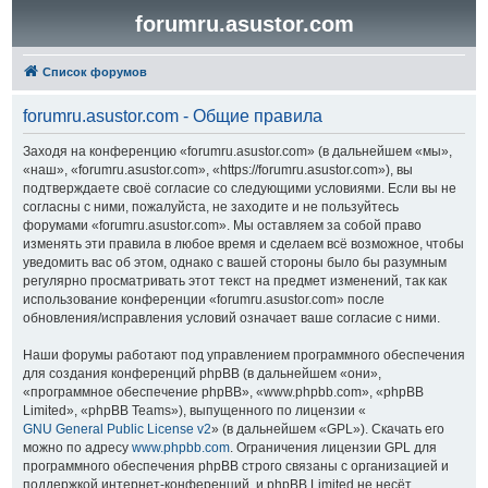
forumru.asustor.com
Список форумов
forumru.asustor.com - Общие правила
Заходя на конференцию «forumru.asustor.com» (в дальнейшем «мы»,
«наш», «forumru.asustor.com», «https://forumru.asustor.com»), вы
подтверждаете своё согласие со следующими условиями. Если вы не
согласны с ними, пожалуйста, не заходите и не пользуйтесь
форумами «forumru.asustor.com». Мы оставляем за собой право
изменять эти правила в любое время и сделаем всё возможное, чтобы
уведомить вас об этом, однако с вашей стороны было бы разумным
регулярно просматривать этот текст на предмет изменений, так как
использование конференции «forumru.asustor.com» после
обновления/исправления условий означает ваше согласие с ними.
Наши форумы работают под управлением программного обеспечения
для создания конференций phpBB (в дальнейшем «они»,
«программное обеспечение phpBB», «www.phpbb.com», «phpBB
Limited», «phpBB Teams»), выпущенного по лицензии «
GNU General Public License v2
» (в дальнейшем «GPL»). Скачать его
можно по адресу
www.phpbb.com
. Ограничения лицензии GPL для
программного обеспечения phpBB строго связаны с организацией и
поддержкой интернет-конференций, и phpBB Limited не несёт