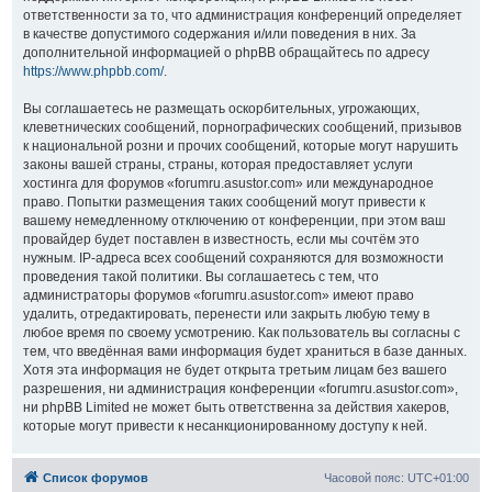
ответственности за то, что администрация конференций определяет
в качестве допустимого содержания и/или поведения в них. За
дополнительной информацией о phpBB обращайтесь по адресу
https://www.phpbb.com/
.
Вы соглашаетесь не размещать оскорбительных, угрожающих,
клеветнических сообщений, порнографических сообщений, призывов
к национальной розни и прочих сообщений, которые могут нарушить
законы вашей страны, страны, которая предоставляет услуги
хостинга для форумов «forumru.asustor.com» или международное
право. Попытки размещения таких сообщений могут привести к
вашему немедленному отключению от конференции, при этом ваш
провайдер будет поставлен в известность, если мы сочтём это
нужным. IP-адреса всех сообщений сохраняются для возможности
проведения такой политики. Вы соглашаетесь с тем, что
администраторы форумов «forumru.asustor.com» имеют право
удалить, отредактировать, перенести или закрыть любую тему в
любое время по своему усмотрению. Как пользователь вы согласны с
тем, что введённая вами информация будет храниться в базе данных.
Хотя эта информация не будет открыта третьим лицам без вашего
разрешения, ни администрация конференции «forumru.asustor.com»,
ни phpBB Limited не может быть ответственна за действия хакеров,
которые могут привести к несанкционированному доступу к ней.
Список форумов
Часовой пояс:
UTC+01:00