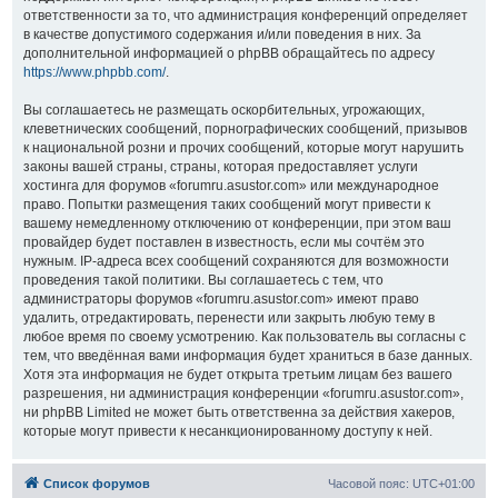
ответственности за то, что администрация конференций определяет
в качестве допустимого содержания и/или поведения в них. За
дополнительной информацией о phpBB обращайтесь по адресу
https://www.phpbb.com/
.
Вы соглашаетесь не размещать оскорбительных, угрожающих,
клеветнических сообщений, порнографических сообщений, призывов
к национальной розни и прочих сообщений, которые могут нарушить
законы вашей страны, страны, которая предоставляет услуги
хостинга для форумов «forumru.asustor.com» или международное
право. Попытки размещения таких сообщений могут привести к
вашему немедленному отключению от конференции, при этом ваш
провайдер будет поставлен в известность, если мы сочтём это
нужным. IP-адреса всех сообщений сохраняются для возможности
проведения такой политики. Вы соглашаетесь с тем, что
администраторы форумов «forumru.asustor.com» имеют право
удалить, отредактировать, перенести или закрыть любую тему в
любое время по своему усмотрению. Как пользователь вы согласны с
тем, что введённая вами информация будет храниться в базе данных.
Хотя эта информация не будет открыта третьим лицам без вашего
разрешения, ни администрация конференции «forumru.asustor.com»,
ни phpBB Limited не может быть ответственна за действия хакеров,
которые могут привести к несанкционированному доступу к ней.
Список форумов
Часовой пояс:
UTC+01:00