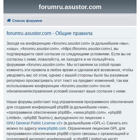
forumru.asustor.com
Список форумов
forumru.asustor.com - Общие правила
Заходя на конференцию «forumru.asustor.com» (в дальнейшем «мы»,
«наш», «forumru.asustor.com», «https://forumru.asustor.com»), вы
подтверждаете своё согласие со следующими условиями. Если вы не
согласны с ними, пожалуйста, не заходите и не пользуйтесь
форумами «forumru.asustor.com». Мы оставляем за собой право
изменять эти правила в любое время и сделаем всё возможное, чтобы
уведомить вас об этом, однако с вашей стороны было бы разумным
регулярно просматривать этот текст на предмет изменений, так как
использование конференции «forumru.asustor.com» после
обновления/исправления условий означает ваше согласие с ними.
Наши форумы работают под управлением программного обеспечения
для создания конференций phpBB (в дальнейшем «они»,
«программное обеспечение phpBB», «www.phpbb.com», «phpBB
Limited», «phpBB Teams»), выпущенного по лицензии «
GNU General Public License v2
» (в дальнейшем «GPL»). Скачать его
можно по адресу
www.phpbb.com
. Ограничения лицензии GPL для
программного обеспечения phpBB строго связаны с организацией и
поддержкой интернет-конференций, и phpBB Limited не несёт