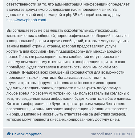
ответственности за то, что администрация конференций определяет
в качестве допустимого содержания и/или поведения в них. За
дополнительной информацией о phpBB обращайтесь по адресу
https://www.phpbb.com/
.
Вы соглашаетесь не размещать оскорбительных, угрожающих,
клеветнических сообщений, порнографических сообщений, призывов
к национальной розни и прочих сообщений, которые могут нарушить
законы вашей страны, страны, которая предоставляет услуги
хостинга для форумов «forumru.asustor.com» или международное
право. Попытки размещения таких сообщений могут привести к
вашему немедленному отключению от конференции, при этом ваш
провайдер будет поставлен в известность, если мы сочтём это
нужным. IP-адреса всех сообщений сохраняются для возможности
проведения такой политики. Вы соглашаетесь с тем, что
администраторы форумов «forumru.asustor.com» имеют право
удалить, отредактировать, перенести или закрыть любую тему в
любое время по своему усмотрению. Как пользователь вы согласны с
тем, что введённая вами информация будет храниться в базе данных.
Хотя эта информация не будет открыта третьим лицам без вашего
разрешения, ни администрация конференции «forumru.asustor.com»,
ни phpBB Limited не может быть ответственна за действия хакеров,
которые могут привести к несанкционированному доступу к ней.
Список форумов
Часовой пояс:
UTC+01:00