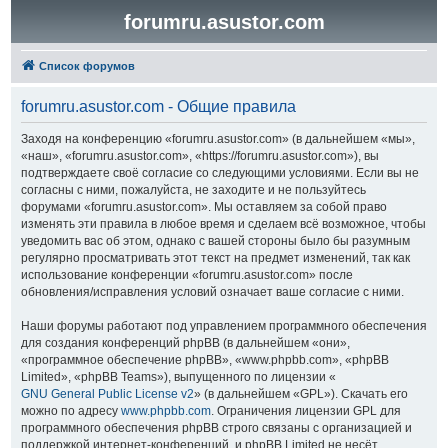
forumru.asustor.com
Список форумов
forumru.asustor.com - Общие правила
Заходя на конференцию «forumru.asustor.com» (в дальнейшем «мы»,
«наш», «forumru.asustor.com», «https://forumru.asustor.com»), вы
подтверждаете своё согласие со следующими условиями. Если вы не
согласны с ними, пожалуйста, не заходите и не пользуйтесь
форумами «forumru.asustor.com». Мы оставляем за собой право
изменять эти правила в любое время и сделаем всё возможное, чтобы
уведомить вас об этом, однако с вашей стороны было бы разумным
регулярно просматривать этот текст на предмет изменений, так как
использование конференции «forumru.asustor.com» после
обновления/исправления условий означает ваше согласие с ними.
Наши форумы работают под управлением программного обеспечения
для создания конференций phpBB (в дальнейшем «они»,
«программное обеспечение phpBB», «www.phpbb.com», «phpBB
Limited», «phpBB Teams»), выпущенного по лицензии «
GNU General Public License v2
» (в дальнейшем «GPL»). Скачать его
можно по адресу
www.phpbb.com
. Ограничения лицензии GPL для
программного обеспечения phpBB строго связаны с организацией и
поддержкой интернет-конференций, и phpBB Limited не несёт