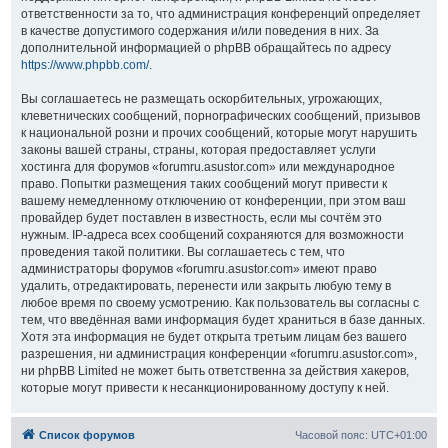
ответственности за то, что администрация конференций определяет
в качестве допустимого содержания и/или поведения в них. За
дополнительной информацией о phpBB обращайтесь по адресу
https://www.phpbb.com/
.
Вы соглашаетесь не размещать оскорбительных, угрожающих,
клеветнических сообщений, порнографических сообщений, призывов
к национальной розни и прочих сообщений, которые могут нарушить
законы вашей страны, страны, которая предоставляет услуги
хостинга для форумов «forumru.asustor.com» или международное
право. Попытки размещения таких сообщений могут привести к
вашему немедленному отключению от конференции, при этом ваш
провайдер будет поставлен в известность, если мы сочтём это
нужным. IP-адреса всех сообщений сохраняются для возможности
проведения такой политики. Вы соглашаетесь с тем, что
администраторы форумов «forumru.asustor.com» имеют право
удалить, отредактировать, перенести или закрыть любую тему в
любое время по своему усмотрению. Как пользователь вы согласны с
тем, что введённая вами информация будет храниться в базе данных.
Хотя эта информация не будет открыта третьим лицам без вашего
разрешения, ни администрация конференции «forumru.asustor.com»,
ни phpBB Limited не может быть ответственна за действия хакеров,
которые могут привести к несанкционированному доступу к ней.
Список форумов
Часовой пояс:
UTC+01:00