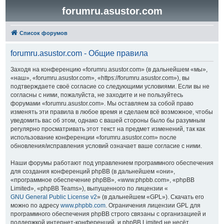
forumru.asustor.com
Список форумов
forumru.asustor.com - Общие правила
Заходя на конференцию «forumru.asustor.com» (в дальнейшем «мы»,
«наш», «forumru.asustor.com», «https://forumru.asustor.com»), вы
подтверждаете своё согласие со следующими условиями. Если вы не
согласны с ними, пожалуйста, не заходите и не пользуйтесь
форумами «forumru.asustor.com». Мы оставляем за собой право
изменять эти правила в любое время и сделаем всё возможное, чтобы
уведомить вас об этом, однако с вашей стороны было бы разумным
регулярно просматривать этот текст на предмет изменений, так как
использование конференции «forumru.asustor.com» после
обновления/исправления условий означает ваше согласие с ними.
Наши форумы работают под управлением программного обеспечения
для создания конференций phpBB (в дальнейшем «они»,
«программное обеспечение phpBB», «www.phpbb.com», «phpBB
Limited», «phpBB Teams»), выпущенного по лицензии «
GNU General Public License v2
» (в дальнейшем «GPL»). Скачать его
можно по адресу
www.phpbb.com
. Ограничения лицензии GPL для
программного обеспечения phpBB строго связаны с организацией и
поддержкой интернет-конференций, и phpBB Limited не несёт