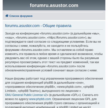
forumru.asustor.com
Список форумов
forumru.asustor.com - Общие правила
Заходя на конференцию «forumru.asustor.com» (в дальнейшем «мы»,
«наш», «forumru.asustor.com», «https://forumru.asustor.com»), вы
подтверждаете своё согласие со следующими условиями. Если вы не
согласны с ними, пожалуйста, не заходите и не пользуйтесь
форумами «forumru.asustor.com». Мы оставляем за собой право
изменять эти правила в любое время и сделаем всё возможное, чтобы
уведомить вас об этом, однако с вашей стороны было бы разумным
регулярно просматривать этот текст на предмет изменений, так как
использование конференции «forumru.asustor.com» после
обновления/исправления условий означает ваше согласие с ними.
Наши форумы работают под управлением программного обеспечения
для создания конференций phpBB (в дальнейшем «они»,
«программное обеспечение phpBB», «www.phpbb.com», «phpBB
Limited», «phpBB Teams»), выпущенного по лицензии «
GNU General Public License v2
» (в дальнейшем «GPL»). Скачать его
можно по адресу
www.phpbb.com
. Ограничения лицензии GPL для
программного обеспечения phpBB строго связаны с организацией и
поддержкой интернет-конференций, и phpBB Limited не несёт