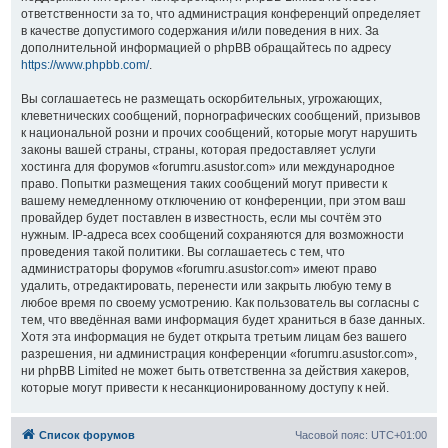
ответственности за то, что администрация конференций определяет
в качестве допустимого содержания и/или поведения в них. За
дополнительной информацией о phpBB обращайтесь по адресу
https://www.phpbb.com/
.
Вы соглашаетесь не размещать оскорбительных, угрожающих,
клеветнических сообщений, порнографических сообщений, призывов
к национальной розни и прочих сообщений, которые могут нарушить
законы вашей страны, страны, которая предоставляет услуги
хостинга для форумов «forumru.asustor.com» или международное
право. Попытки размещения таких сообщений могут привести к
вашему немедленному отключению от конференции, при этом ваш
провайдер будет поставлен в известность, если мы сочтём это
нужным. IP-адреса всех сообщений сохраняются для возможности
проведения такой политики. Вы соглашаетесь с тем, что
администраторы форумов «forumru.asustor.com» имеют право
удалить, отредактировать, перенести или закрыть любую тему в
любое время по своему усмотрению. Как пользователь вы согласны с
тем, что введённая вами информация будет храниться в базе данных.
Хотя эта информация не будет открыта третьим лицам без вашего
разрешения, ни администрация конференции «forumru.asustor.com»,
ни phpBB Limited не может быть ответственна за действия хакеров,
которые могут привести к несанкционированному доступу к ней.
Список форумов
Часовой пояс:
UTC+01:00