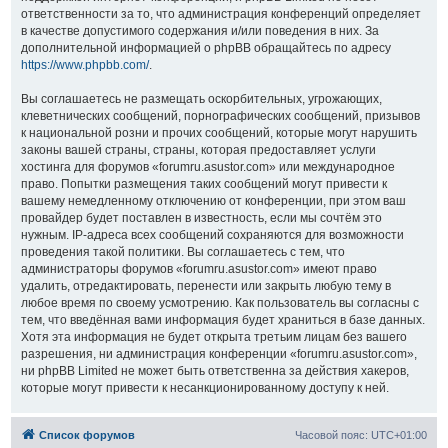
ответственности за то, что администрация конференций определяет
в качестве допустимого содержания и/или поведения в них. За
дополнительной информацией о phpBB обращайтесь по адресу
https://www.phpbb.com/
.
Вы соглашаетесь не размещать оскорбительных, угрожающих,
клеветнических сообщений, порнографических сообщений, призывов
к национальной розни и прочих сообщений, которые могут нарушить
законы вашей страны, страны, которая предоставляет услуги
хостинга для форумов «forumru.asustor.com» или международное
право. Попытки размещения таких сообщений могут привести к
вашему немедленному отключению от конференции, при этом ваш
провайдер будет поставлен в известность, если мы сочтём это
нужным. IP-адреса всех сообщений сохраняются для возможности
проведения такой политики. Вы соглашаетесь с тем, что
администраторы форумов «forumru.asustor.com» имеют право
удалить, отредактировать, перенести или закрыть любую тему в
любое время по своему усмотрению. Как пользователь вы согласны с
тем, что введённая вами информация будет храниться в базе данных.
Хотя эта информация не будет открыта третьим лицам без вашего
разрешения, ни администрация конференции «forumru.asustor.com»,
ни phpBB Limited не может быть ответственна за действия хакеров,
которые могут привести к несанкционированному доступу к ней.
Список форумов
Часовой пояс:
UTC+01:00