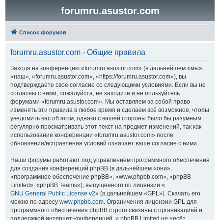
forumru.asustor.com
Список форумов
forumru.asustor.com - Общие правила
Заходя на конференцию «forumru.asustor.com» (в дальнейшем «мы»,
«наш», «forumru.asustor.com», «https://forumru.asustor.com»), вы
подтверждаете своё согласие со следующими условиями. Если вы не
согласны с ними, пожалуйста, не заходите и не пользуйтесь
форумами «forumru.asustor.com». Мы оставляем за собой право
изменять эти правила в любое время и сделаем всё возможное, чтобы
уведомить вас об этом, однако с вашей стороны было бы разумным
регулярно просматривать этот текст на предмет изменений, так как
использование конференции «forumru.asustor.com» после
обновления/исправления условий означает ваше согласие с ними.
Наши форумы работают под управлением программного обеспечения
для создания конференций phpBB (в дальнейшем «они»,
«программное обеспечение phpBB», «www.phpbb.com», «phpBB
Limited», «phpBB Teams»), выпущенного по лицензии «
GNU General Public License v2
» (в дальнейшем «GPL»). Скачать его
можно по адресу
www.phpbb.com
. Ограничения лицензии GPL для
программного обеспечения phpBB строго связаны с организацией и
поддержкой интернет-конференций, и phpBB Limited не несёт