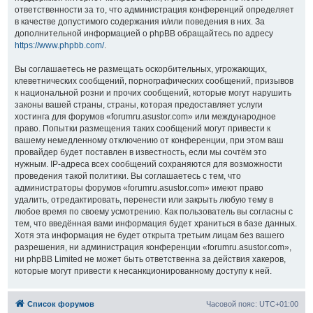
ответственности за то, что администрация конференций определяет
в качестве допустимого содержания и/или поведения в них. За
дополнительной информацией о phpBB обращайтесь по адресу
https://www.phpbb.com/
.
Вы соглашаетесь не размещать оскорбительных, угрожающих,
клеветнических сообщений, порнографических сообщений, призывов
к национальной розни и прочих сообщений, которые могут нарушить
законы вашей страны, страны, которая предоставляет услуги
хостинга для форумов «forumru.asustor.com» или международное
право. Попытки размещения таких сообщений могут привести к
вашему немедленному отключению от конференции, при этом ваш
провайдер будет поставлен в известность, если мы сочтём это
нужным. IP-адреса всех сообщений сохраняются для возможности
проведения такой политики. Вы соглашаетесь с тем, что
администраторы форумов «forumru.asustor.com» имеют право
удалить, отредактировать, перенести или закрыть любую тему в
любое время по своему усмотрению. Как пользователь вы согласны с
тем, что введённая вами информация будет храниться в базе данных.
Хотя эта информация не будет открыта третьим лицам без вашего
разрешения, ни администрация конференции «forumru.asustor.com»,
ни phpBB Limited не может быть ответственна за действия хакеров,
которые могут привести к несанкционированному доступу к ней.
Список форумов
Часовой пояс:
UTC+01:00