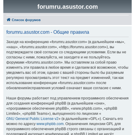
forumru.asustor.com
Список форумов
forumru.asustor.com - Общие правила
Заходя на конференцию «forumru.asustor.com» (в дальнейшем «мы»,
«наш», «forumru.asustor.com», «https://forumru.asustor.com»), вы
подтверждаете своё согласие со следующими условиями. Если вы не
согласны с ними, пожалуйста, не заходите и не пользуйтесь
форумами «forumru.asustor.com». Мы оставляем за собой право
изменять эти правила в любое время и сделаем всё возможное, чтобы
уведомить вас об этом, однако с вашей стороны было бы разумным
регулярно просматривать этот текст на предмет изменений, так как
использование конференции «forumru.asustor.com» после
обновления/исправления условий означает ваше согласие с ними.
Наши форумы работают под управлением программного обеспечения
для создания конференций phpBB (в дальнейшем «они»,
«программное обеспечение phpBB», «www.phpbb.com», «phpBB
Limited», «phpBB Teams»), выпущенного по лицензии «
GNU General Public License v2
» (в дальнейшем «GPL»). Скачать его
можно по адресу
www.phpbb.com
. Ограничения лицензии GPL для
программного обеспечения phpBB строго связаны с организацией и
поддержкой интернет-конференций, и phpBB Limited не несёт