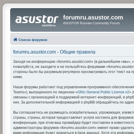
forumru.asustor.com
ASUSTOR Russian Community Forum
Список форумов
forumru.asustor.com - Общие правила
Заходя на конференцию «forumru.asustor.com» (в дальнейшем «мы», «на
пожалуйста, не заходите и не пользуйтесь форумами «forumru.asustor
стороны было бы разумным регулярно просматривать этот текст на п
ними.
Наши форумы работают под управлением программного обеспечения 
Teams»), выпущенного по лицензии «
GNU General Public License v2
» 
связаны с организацией и поддержкой интернет-конференций, и phpBB
них. За дополнительной информацией о phpBB обращайтесь по адре
Вы соглашаетесь не размещать оскорбительных, угрожающих, клевет
страны, страны, которая предоставляет услуги хостинга для форумо
конференции, при этом ваш провайдер будет поставлен в известность
администраторы форумов «forumru.asustor.com» имеют право удалить,
вами информация будет храниться в базе данных. Хотя эта информац