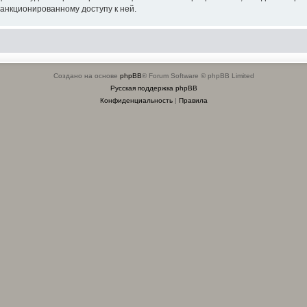
санкционированному доступу к ней.
Создано на основе
phpBB
® Forum Software © phpBB Limited
Русская поддержка phpBB
Конфиденциальность
|
Правила