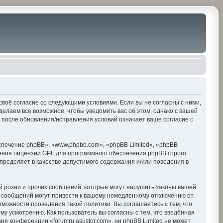
е своё согласие со следующими условиями. Если вы не согласны с ними,
делаем всё возможное, чтобы уведомить вас об этом, однако с вашей
» после обновления/исправления условий означает ваше согласие с
печение phpBB», «www.phpbb.com», «phpBB Limited», «phpBB
ения лицензии GPL для программного обеспечения phpBB строго
пределяет в качестве допустимого содержания и/или поведения в
 розни и прочих сообщений, которые могут нарушить законы вашей
х сообщений могут привести к вашему немедленному отключению от
зможности проведения такой политики. Вы соглашаетесь с тем, что
му усмотрению. Как пользователь вы согласны с тем, что введённая
я конференции «forumru.asustor.com», ни phpBB Limited не может