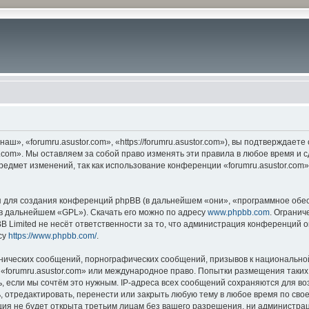
ш», «forumru.asustor.com», «https://forumru.asustor.com»), вы подтверждает
.com». Мы оставляем за собой право изменять эти правила в любое время и с
редмет изменений, так как использование конференции «forumru.asustor.com
для создания конференций phpBB (в дальнейшем «они», «программное обес
(в дальнейшем «GPL»). Скачать его можно по адресу
www.phpbb.com
. Огранич
 Limited не несёт ответственности за то, что администрация конференций о
су
https://www.phpbb.com/
.
нических сообщений, порнографических сообщений, призывов к национальной
в «forumru.asustor.com» или международное право. Попытки размещения таки
, если мы сочтём это нужным. IP-адреса всех сообщений сохраняются для во
 отредактировать, перенести или закрыть любую тему в любое время по свое
ия не будет открыта третьим лицам без вашего разрешения, ни администраци