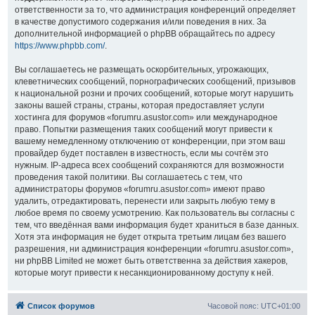
ответственности за то, что администрация конференций определяет
в качестве допустимого содержания и/или поведения в них. За
дополнительной информацией о phpBB обращайтесь по адресу
https://www.phpbb.com/
.
Вы соглашаетесь не размещать оскорбительных, угрожающих,
клеветнических сообщений, порнографических сообщений, призывов
к национальной розни и прочих сообщений, которые могут нарушить
законы вашей страны, страны, которая предоставляет услуги
хостинга для форумов «forumru.asustor.com» или международное
право. Попытки размещения таких сообщений могут привести к
вашему немедленному отключению от конференции, при этом ваш
провайдер будет поставлен в известность, если мы сочтём это
нужным. IP-адреса всех сообщений сохраняются для возможности
проведения такой политики. Вы соглашаетесь с тем, что
администраторы форумов «forumru.asustor.com» имеют право
удалить, отредактировать, перенести или закрыть любую тему в
любое время по своему усмотрению. Как пользователь вы согласны с
тем, что введённая вами информация будет храниться в базе данных.
Хотя эта информация не будет открыта третьим лицам без вашего
разрешения, ни администрация конференции «forumru.asustor.com»,
ни phpBB Limited не может быть ответственна за действия хакеров,
которые могут привести к несанкционированному доступу к ней.
Список форумов
Часовой пояс:
UTC+01:00