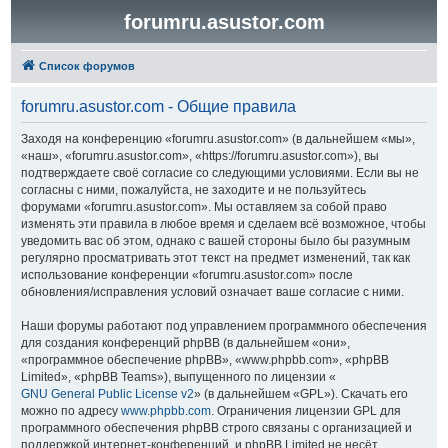
forumru.asustor.com
Список форумов
forumru.asustor.com - Общие правила
Заходя на конференцию «forumru.asustor.com» (в дальнейшем «мы»,
«наш», «forumru.asustor.com», «https://forumru.asustor.com»), вы
подтверждаете своё согласие со следующими условиями. Если вы не
согласны с ними, пожалуйста, не заходите и не пользуйтесь
форумами «forumru.asustor.com». Мы оставляем за собой право
изменять эти правила в любое время и сделаем всё возможное, чтобы
уведомить вас об этом, однако с вашей стороны было бы разумным
регулярно просматривать этот текст на предмет изменений, так как
использование конференции «forumru.asustor.com» после
обновления/исправления условий означает ваше согласие с ними.
Наши форумы работают под управлением программного обеспечения
для создания конференций phpBB (в дальнейшем «они»,
«программное обеспечение phpBB», «www.phpbb.com», «phpBB
Limited», «phpBB Teams»), выпущенного по лицензии «
GNU General Public License v2
» (в дальнейшем «GPL»). Скачать его
можно по адресу
www.phpbb.com
. Ограничения лицензии GPL для
программного обеспечения phpBB строго связаны с организацией и
поддержкой интернет-конференций, и phpBB Limited не несёт