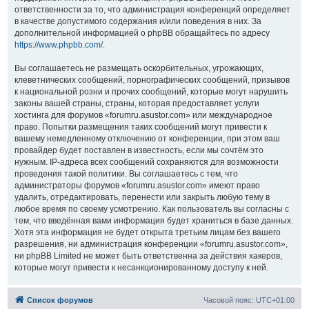
ответственности за то, что администрация конференций определяет
в качестве допустимого содержания и/или поведения в них. За
дополнительной информацией о phpBB обращайтесь по адресу
https://www.phpbb.com/
.
Вы соглашаетесь не размещать оскорбительных, угрожающих,
клеветнических сообщений, порнографических сообщений, призывов
к национальной розни и прочих сообщений, которые могут нарушить
законы вашей страны, страны, которая предоставляет услуги
хостинга для форумов «forumru.asustor.com» или международное
право. Попытки размещения таких сообщений могут привести к
вашему немедленному отключению от конференции, при этом ваш
провайдер будет поставлен в известность, если мы сочтём это
нужным. IP-адреса всех сообщений сохраняются для возможности
проведения такой политики. Вы соглашаетесь с тем, что
администраторы форумов «forumru.asustor.com» имеют право
удалить, отредактировать, перенести или закрыть любую тему в
любое время по своему усмотрению. Как пользователь вы согласны с
тем, что введённая вами информация будет храниться в базе данных.
Хотя эта информация не будет открыта третьим лицам без вашего
разрешения, ни администрация конференции «forumru.asustor.com»,
ни phpBB Limited не может быть ответственна за действия хакеров,
которые могут привести к несанкционированному доступу к ней.
Список форумов
Часовой пояс:
UTC+01:00