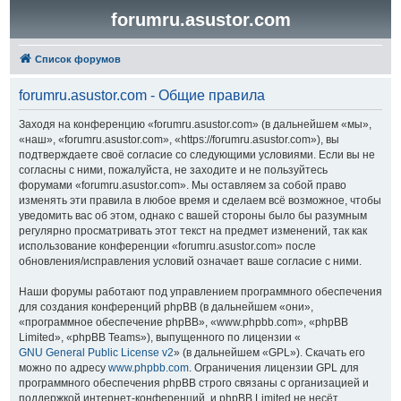
forumru.asustor.com
Список форумов
forumru.asustor.com - Общие правила
Заходя на конференцию «forumru.asustor.com» (в дальнейшем «мы»,
«наш», «forumru.asustor.com», «https://forumru.asustor.com»), вы
подтверждаете своё согласие со следующими условиями. Если вы не
согласны с ними, пожалуйста, не заходите и не пользуйтесь
форумами «forumru.asustor.com». Мы оставляем за собой право
изменять эти правила в любое время и сделаем всё возможное, чтобы
уведомить вас об этом, однако с вашей стороны было бы разумным
регулярно просматривать этот текст на предмет изменений, так как
использование конференции «forumru.asustor.com» после
обновления/исправления условий означает ваше согласие с ними.
Наши форумы работают под управлением программного обеспечения
для создания конференций phpBB (в дальнейшем «они»,
«программное обеспечение phpBB», «www.phpbb.com», «phpBB
Limited», «phpBB Teams»), выпущенного по лицензии «
GNU General Public License v2
» (в дальнейшем «GPL»). Скачать его
можно по адресу
www.phpbb.com
. Ограничения лицензии GPL для
программного обеспечения phpBB строго связаны с организацией и
поддержкой интернет-конференций, и phpBB Limited не несёт