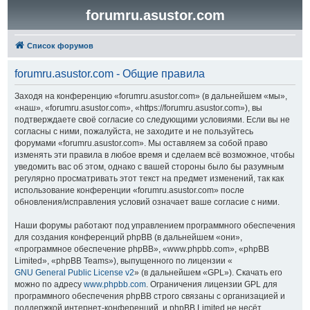
forumru.asustor.com
Список форумов
forumru.asustor.com - Общие правила
Заходя на конференцию «forumru.asustor.com» (в дальнейшем «мы»,
«наш», «forumru.asustor.com», «https://forumru.asustor.com»), вы
подтверждаете своё согласие со следующими условиями. Если вы не
согласны с ними, пожалуйста, не заходите и не пользуйтесь
форумами «forumru.asustor.com». Мы оставляем за собой право
изменять эти правила в любое время и сделаем всё возможное, чтобы
уведомить вас об этом, однако с вашей стороны было бы разумным
регулярно просматривать этот текст на предмет изменений, так как
использование конференции «forumru.asustor.com» после
обновления/исправления условий означает ваше согласие с ними.
Наши форумы работают под управлением программного обеспечения
для создания конференций phpBB (в дальнейшем «они»,
«программное обеспечение phpBB», «www.phpbb.com», «phpBB
Limited», «phpBB Teams»), выпущенного по лицензии «
GNU General Public License v2
» (в дальнейшем «GPL»). Скачать его
можно по адресу
www.phpbb.com
. Ограничения лицензии GPL для
программного обеспечения phpBB строго связаны с организацией и
поддержкой интернет-конференций, и phpBB Limited не несёт