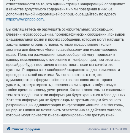
ответственности за то, что администрация конференций определяет
в качестве допустимого содержания и/или поведения в них. За
дополнительной информацией о phpBB обращайтесь по адресу
https://www.phpbb.com/
.
Вы соглашаетесь не размещать оскорбительных, угрожающих,
клеветнических сообщений, порнографических сообщений, призывов
к национальной розни и прочих сообщений, которые могут нарушить
законы вашей страны, страны, которая предоставляет услуги
хостинга для форумов «forumru.asustor.com» или международное
право. Попытки размещения таких сообщений могут привести к
вашему немедленному отключению от конференции, при этом ваш
провайдер будет поставлен в известность, если мы сочтём это
нужным. IP-адреса всех сообщений сохраняются для возможности
проведения такой политики. Вы соглашаетесь с тем, что
администраторы форумов «forumru.asustor.com» имеют право
удалить, отредактировать, перенести или закрыть любую тему в
любое время по своему усмотрению. Как пользователь вы согласны с
тем, что введённая вами информация будет храниться в базе данных.
Хотя эта информация не будет открыта третьим лицам без вашего
разрешения, ни администрация конференции «forumru.asustor.com»,
ни phpBB Limited не может быть ответственна за действия хакеров,
которые могут привести к несанкционированному доступу к ней.
Список форумов
Часовой пояс:
UTC+01:00