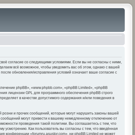
е своё согласие со следующими условиями. Если вы не согласны с ними,
делаем всё возможное, чтобы уведомить вас об этом, однако с вашей
» после обновления/исправления условий означает ваше согласие с
печение phpBB», «www.phpbb.com», «phpBB Limited», «phpBB
ения лицензии GPL для программного обеспечения phpBB строго
пределяет в качестве допустимого содержания и/или поведения в
 розни и прочих сообщений, которые могут нарушить законы вашей
х сообщений могут привести к вашему немедленному отключению от
зможности проведения такой политики. Вы соглашаетесь с тем, что
му усмотрению. Как пользователь вы согласны с тем, что введённая
я конференции «forumru.asustor.com», ни phpBB Limited не может