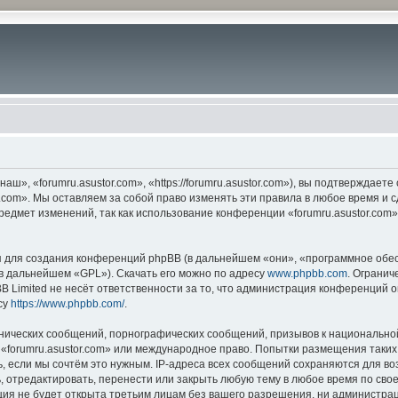
ш», «forumru.asustor.com», «https://forumru.asustor.com»), вы подтверждает
.com». Мы оставляем за собой право изменять эти правила в любое время и с
редмет изменений, так как использование конференции «forumru.asustor.com
для создания конференций phpBB (в дальнейшем «они», «программное обес
(в дальнейшем «GPL»). Скачать его можно по адресу
www.phpbb.com
. Огранич
 Limited не несёт ответственности за то, что администрация конференций о
су
https://www.phpbb.com/
.
нических сообщений, порнографических сообщений, призывов к национальной
в «forumru.asustor.com» или международное право. Попытки размещения таки
, если мы сочтём это нужным. IP-адреса всех сообщений сохраняются для во
 отредактировать, перенести или закрыть любую тему в любое время по свое
ия не будет открыта третьим лицам без вашего разрешения, ни администраци