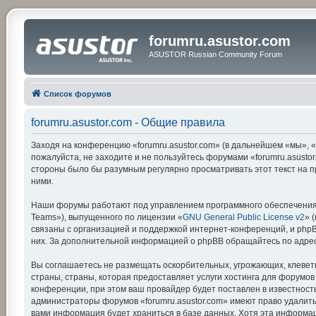
forumru.asustor.com
ASUSTOR Russian Community Forum
Список форумов
forumru.asustor.com - Общие правила
Заходя на конференцию «forumru.asustor.com» (в дальнейшем «мы», «на
пожалуйста, не заходите и не пользуйтесь форумами «forumru.asustor
стороны было бы разумным регулярно просматривать этот текст на п
ними.
Наши форумы работают под управлением программного обеспечения 
Teams»), выпущенного по лицензии «
GNU General Public License v2
» 
связаны с организацией и поддержкой интернет-конференций, и phpBB
них. За дополнительной информацией о phpBB обращайтесь по адре
Вы соглашаетесь не размещать оскорбительных, угрожающих, клевет
страны, страны, которая предоставляет услуги хостинга для форумо
конференции, при этом ваш провайдер будет поставлен в известность
администраторы форумов «forumru.asustor.com» имеют право удалить,
вами информация будет храниться в базе данных. Хотя эта информац