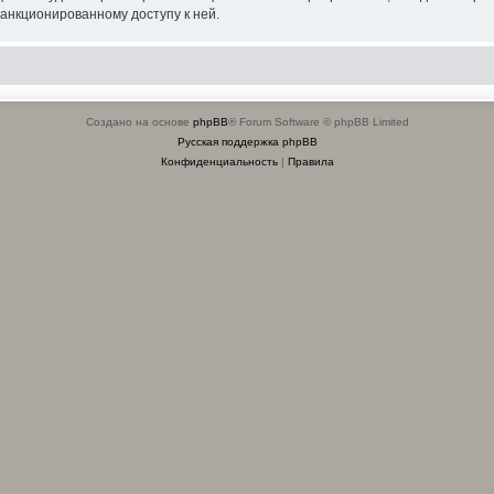
санкционированному доступу к ней.
Создано на основе
phpBB
® Forum Software © phpBB Limited
Русская поддержка phpBB
Конфиденциальность
|
Правила