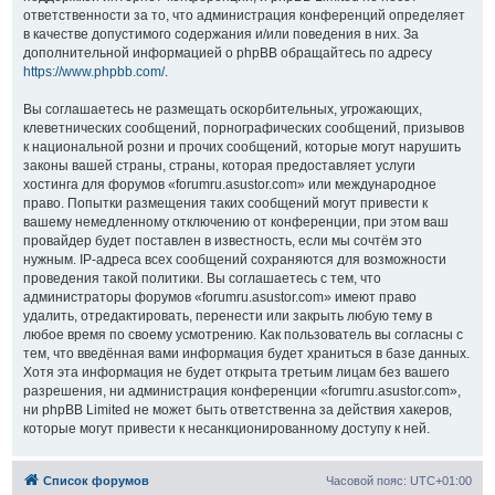
ответственности за то, что администрация конференций определяет
в качестве допустимого содержания и/или поведения в них. За
дополнительной информацией о phpBB обращайтесь по адресу
https://www.phpbb.com/
.
Вы соглашаетесь не размещать оскорбительных, угрожающих,
клеветнических сообщений, порнографических сообщений, призывов
к национальной розни и прочих сообщений, которые могут нарушить
законы вашей страны, страны, которая предоставляет услуги
хостинга для форумов «forumru.asustor.com» или международное
право. Попытки размещения таких сообщений могут привести к
вашему немедленному отключению от конференции, при этом ваш
провайдер будет поставлен в известность, если мы сочтём это
нужным. IP-адреса всех сообщений сохраняются для возможности
проведения такой политики. Вы соглашаетесь с тем, что
администраторы форумов «forumru.asustor.com» имеют право
удалить, отредактировать, перенести или закрыть любую тему в
любое время по своему усмотрению. Как пользователь вы согласны с
тем, что введённая вами информация будет храниться в базе данных.
Хотя эта информация не будет открыта третьим лицам без вашего
разрешения, ни администрация конференции «forumru.asustor.com»,
ни phpBB Limited не может быть ответственна за действия хакеров,
которые могут привести к несанкционированному доступу к ней.
Список форумов
Часовой пояс:
UTC+01:00