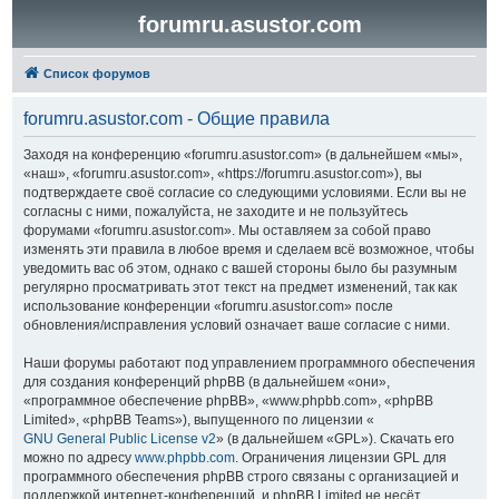
forumru.asustor.com
Список форумов
forumru.asustor.com - Общие правила
Заходя на конференцию «forumru.asustor.com» (в дальнейшем «мы»,
«наш», «forumru.asustor.com», «https://forumru.asustor.com»), вы
подтверждаете своё согласие со следующими условиями. Если вы не
согласны с ними, пожалуйста, не заходите и не пользуйтесь
форумами «forumru.asustor.com». Мы оставляем за собой право
изменять эти правила в любое время и сделаем всё возможное, чтобы
уведомить вас об этом, однако с вашей стороны было бы разумным
регулярно просматривать этот текст на предмет изменений, так как
использование конференции «forumru.asustor.com» после
обновления/исправления условий означает ваше согласие с ними.
Наши форумы работают под управлением программного обеспечения
для создания конференций phpBB (в дальнейшем «они»,
«программное обеспечение phpBB», «www.phpbb.com», «phpBB
Limited», «phpBB Teams»), выпущенного по лицензии «
GNU General Public License v2
» (в дальнейшем «GPL»). Скачать его
можно по адресу
www.phpbb.com
. Ограничения лицензии GPL для
программного обеспечения phpBB строго связаны с организацией и
поддержкой интернет-конференций, и phpBB Limited не несёт