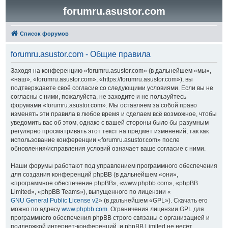
forumru.asustor.com
Список форумов
forumru.asustor.com - Общие правила
Заходя на конференцию «forumru.asustor.com» (в дальнейшем «мы»,
«наш», «forumru.asustor.com», «https://forumru.asustor.com»), вы
подтверждаете своё согласие со следующими условиями. Если вы не
согласны с ними, пожалуйста, не заходите и не пользуйтесь
форумами «forumru.asustor.com». Мы оставляем за собой право
изменять эти правила в любое время и сделаем всё возможное, чтобы
уведомить вас об этом, однако с вашей стороны было бы разумным
регулярно просматривать этот текст на предмет изменений, так как
использование конференции «forumru.asustor.com» после
обновления/исправления условий означает ваше согласие с ними.
Наши форумы работают под управлением программного обеспечения
для создания конференций phpBB (в дальнейшем «они»,
«программное обеспечение phpBB», «www.phpbb.com», «phpBB
Limited», «phpBB Teams»), выпущенного по лицензии «
GNU General Public License v2
» (в дальнейшем «GPL»). Скачать его
можно по адресу
www.phpbb.com
. Ограничения лицензии GPL для
программного обеспечения phpBB строго связаны с организацией и
поддержкой интернет-конференций, и phpBB Limited не несёт