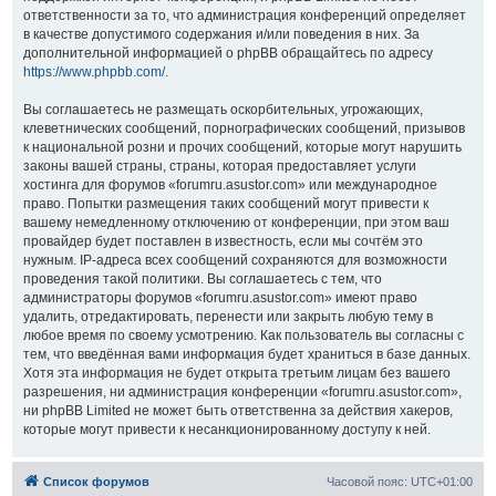
ответственности за то, что администрация конференций определяет
в качестве допустимого содержания и/или поведения в них. За
дополнительной информацией о phpBB обращайтесь по адресу
https://www.phpbb.com/
.
Вы соглашаетесь не размещать оскорбительных, угрожающих,
клеветнических сообщений, порнографических сообщений, призывов
к национальной розни и прочих сообщений, которые могут нарушить
законы вашей страны, страны, которая предоставляет услуги
хостинга для форумов «forumru.asustor.com» или международное
право. Попытки размещения таких сообщений могут привести к
вашему немедленному отключению от конференции, при этом ваш
провайдер будет поставлен в известность, если мы сочтём это
нужным. IP-адреса всех сообщений сохраняются для возможности
проведения такой политики. Вы соглашаетесь с тем, что
администраторы форумов «forumru.asustor.com» имеют право
удалить, отредактировать, перенести или закрыть любую тему в
любое время по своему усмотрению. Как пользователь вы согласны с
тем, что введённая вами информация будет храниться в базе данных.
Хотя эта информация не будет открыта третьим лицам без вашего
разрешения, ни администрация конференции «forumru.asustor.com»,
ни phpBB Limited не может быть ответственна за действия хакеров,
которые могут привести к несанкционированному доступу к ней.
Список форумов
Часовой пояс:
UTC+01:00