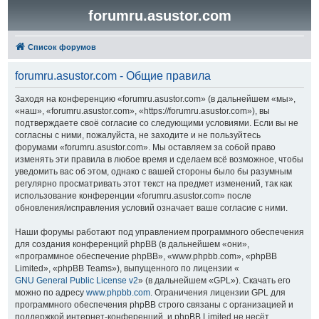
forumru.asustor.com
Список форумов
forumru.asustor.com - Общие правила
Заходя на конференцию «forumru.asustor.com» (в дальнейшем «мы»,
«наш», «forumru.asustor.com», «https://forumru.asustor.com»), вы
подтверждаете своё согласие со следующими условиями. Если вы не
согласны с ними, пожалуйста, не заходите и не пользуйтесь
форумами «forumru.asustor.com». Мы оставляем за собой право
изменять эти правила в любое время и сделаем всё возможное, чтобы
уведомить вас об этом, однако с вашей стороны было бы разумным
регулярно просматривать этот текст на предмет изменений, так как
использование конференции «forumru.asustor.com» после
обновления/исправления условий означает ваше согласие с ними.
Наши форумы работают под управлением программного обеспечения
для создания конференций phpBB (в дальнейшем «они»,
«программное обеспечение phpBB», «www.phpbb.com», «phpBB
Limited», «phpBB Teams»), выпущенного по лицензии «
GNU General Public License v2
» (в дальнейшем «GPL»). Скачать его
можно по адресу
www.phpbb.com
. Ограничения лицензии GPL для
программного обеспечения phpBB строго связаны с организацией и
поддержкой интернет-конференций, и phpBB Limited не несёт