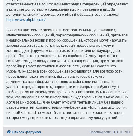
ответственности за то, что администрация конференций определяет
в качестве допустимого содержания и/или поведения в них. За
дополнительной информацией о phpBB обращайтесь по адресу
https://www.phpbb.com/
.
Вы соглашаетесь не размещать оскорбительных, угрожающих,
клеветнических сообщений, порнографических сообщений, призывов
к национальной розни и прочих сообщений, которые могут нарушить
законы вашей страны, страны, которая предоставляет услуги
хостинга для форумов «forumru.asustor.com» или международное
право. Попытки размещения таких сообщений могут привести к
вашему немедленному отключению от конференции, при этом ваш
провайдер будет поставлен в известность, если мы сочтём это
нужным. IP-адреса всех сообщений сохраняются для возможности
проведения такой политики. Вы соглашаетесь с тем, что
администраторы форумов «forumru.asustor.com» имеют право
удалить, отредактировать, перенести или закрыть любую тему в
любое время по своему усмотрению. Как пользователь вы согласны с
тем, что введённая вами информация будет храниться в базе данных.
Хотя эта информация не будет открыта третьим лицам без вашего
разрешения, ни администрация конференции «forumru.asustor.com»,
ни phpBB Limited не может быть ответственна за действия хакеров,
которые могут привести к несанкционированному доступу к ней.
Список форумов
Часовой пояс:
UTC+01:00