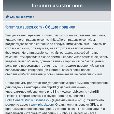
forumru.asustor.com
Список форумов
forumru.asustor.com - Общие правила
Заходя на конференцию «forumru.asustor.com» (в дальнейшем «мы»,
«наш», «forumru.asustor.com», «https://forumru.asustor.com»), вы
подтверждаете своё согласие со следующими условиями. Если вы не
согласны с ними, пожалуйста, не заходите и не пользуйтесь
форумами «forumru.asustor.com». Мы оставляем за собой право
изменять эти правила в любое время и сделаем всё возможное, чтобы
уведомить вас об этом, однако с вашей стороны было бы разумным
регулярно просматривать этот текст на предмет изменений, так как
использование конференции «forumru.asustor.com» после
обновления/исправления условий означает ваше согласие с ними.
Наши форумы работают под управлением программного обеспечения
для создания конференций phpBB (в дальнейшем «они»,
«программное обеспечение phpBB», «www.phpbb.com», «phpBB
Limited», «phpBB Teams»), выпущенного по лицензии «
GNU General Public License v2
» (в дальнейшем «GPL»). Скачать его
можно по адресу
www.phpbb.com
. Ограничения лицензии GPL для
программного обеспечения phpBB строго связаны с организацией и
поддержкой интернет-конференций, и phpBB Limited не несёт