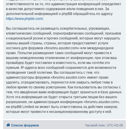
ответственности за то, что администрация конференций определяет
в качестве допустимого содержания и/или поведения в них. За
дополнительной информацией о phpBB обращайтесь по адресу
https://www.phpbb.com/
.
Вы соглашаетесь не размещать оскорбительных, угрожающих,
клеветнических сообщений, порнографических сообщений, призывов
к национальной розни и прочих сообщений, которые могут нарушить
законы вашей страны, страны, которая предоставляет услуги
хостинга для форумов «forumru.asustor.com» или международное
право. Попытки размещения таких сообщений могут привести к
вашему немедленному отключению от конференции, при этом ваш
провайдер будет поставлен в известность, если мы сочтём это
нужным. IP-адреса всех сообщений сохраняются для возможности
проведения такой политики. Вы соглашаетесь с тем, что
администраторы форумов «forumru.asustor.com» имеют право
удалить, отредактировать, перенести или закрыть любую тему в
любое время по своему усмотрению. Как пользователь вы согласны с
тем, что введённая вами информация будет храниться в базе данных.
Хотя эта информация не будет открыта третьим лицам без вашего
разрешения, ни администрация конференции «forumru.asustor.com»,
ни phpBB Limited не может быть ответственна за действия хакеров,
которые могут привести к несанкционированному доступу к ней.
Список форумов
Часовой пояс:
UTC+01:00