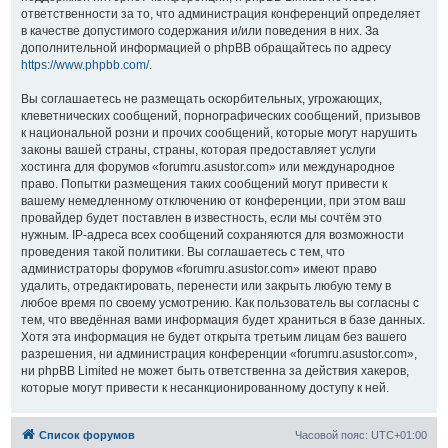
ответственности за то, что администрация конференций определяет
в качестве допустимого содержания и/или поведения в них. За
дополнительной информацией о phpBB обращайтесь по адресу
https://www.phpbb.com/
.
Вы соглашаетесь не размещать оскорбительных, угрожающих,
клеветнических сообщений, порнографических сообщений, призывов
к национальной розни и прочих сообщений, которые могут нарушить
законы вашей страны, страны, которая предоставляет услуги
хостинга для форумов «forumru.asustor.com» или международное
право. Попытки размещения таких сообщений могут привести к
вашему немедленному отключению от конференции, при этом ваш
провайдер будет поставлен в известность, если мы сочтём это
нужным. IP-адреса всех сообщений сохраняются для возможности
проведения такой политики. Вы соглашаетесь с тем, что
администраторы форумов «forumru.asustor.com» имеют право
удалить, отредактировать, перенести или закрыть любую тему в
любое время по своему усмотрению. Как пользователь вы согласны с
тем, что введённая вами информация будет храниться в базе данных.
Хотя эта информация не будет открыта третьим лицам без вашего
разрешения, ни администрация конференции «forumru.asustor.com»,
ни phpBB Limited не может быть ответственна за действия хакеров,
которые могут привести к несанкционированному доступу к ней.
Список форумов
Часовой пояс:
UTC+01:00