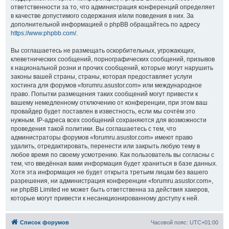
ответственности за то, что администрация конференций определяет
в качестве допустимого содержания и/или поведения в них. За
дополнительной информацией о phpBB обращайтесь по адресу
https://www.phpbb.com/
.
Вы соглашаетесь не размещать оскорбительных, угрожающих,
клеветнических сообщений, порнографических сообщений, призывов
к национальной розни и прочих сообщений, которые могут нарушить
законы вашей страны, страны, которая предоставляет услуги
хостинга для форумов «forumru.asustor.com» или международное
право. Попытки размещения таких сообщений могут привести к
вашему немедленному отключению от конференции, при этом ваш
провайдер будет поставлен в известность, если мы сочтём это
нужным. IP-адреса всех сообщений сохраняются для возможности
проведения такой политики. Вы соглашаетесь с тем, что
администраторы форумов «forumru.asustor.com» имеют право
удалить, отредактировать, перенести или закрыть любую тему в
любое время по своему усмотрению. Как пользователь вы согласны с
тем, что введённая вами информация будет храниться в базе данных.
Хотя эта информация не будет открыта третьим лицам без вашего
разрешения, ни администрация конференции «forumru.asustor.com»,
ни phpBB Limited не может быть ответственна за действия хакеров,
которые могут привести к несанкционированному доступу к ней.
Список форумов
Часовой пояс:
UTC+01:00