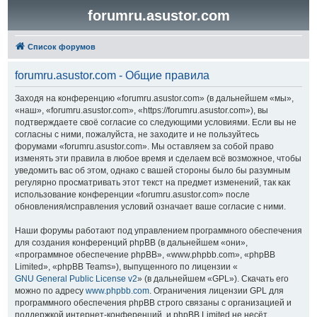
forumru.asustor.com
Список форумов
forumru.asustor.com - Общие правила
Заходя на конференцию «forumru.asustor.com» (в дальнейшем «мы»,
«наш», «forumru.asustor.com», «https://forumru.asustor.com»), вы
подтверждаете своё согласие со следующими условиями. Если вы не
согласны с ними, пожалуйста, не заходите и не пользуйтесь
форумами «forumru.asustor.com». Мы оставляем за собой право
изменять эти правила в любое время и сделаем всё возможное, чтобы
уведомить вас об этом, однако с вашей стороны было бы разумным
регулярно просматривать этот текст на предмет изменений, так как
использование конференции «forumru.asustor.com» после
обновления/исправления условий означает ваше согласие с ними.
Наши форумы работают под управлением программного обеспечения
для создания конференций phpBB (в дальнейшем «они»,
«программное обеспечение phpBB», «www.phpbb.com», «phpBB
Limited», «phpBB Teams»), выпущенного по лицензии «
GNU General Public License v2
» (в дальнейшем «GPL»). Скачать его
можно по адресу
www.phpbb.com
. Ограничения лицензии GPL для
программного обеспечения phpBB строго связаны с организацией и
поддержкой интернет-конференций, и phpBB Limited не несёт