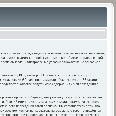
е своё согласие со следующими условиями. Если вы не согласны с ними,
делаем всё возможное, чтобы уведомить вас об этом, однако с вашей
» после обновления/исправления условий означает ваше согласие с
печение phpBB», «www.phpbb.com», «phpBB Limited», «phpBB
ения лицензии GPL для программного обеспечения phpBB строго
пределяет в качестве допустимого содержания и/или поведения в
 розни и прочих сообщений, которые могут нарушить законы вашей
х сообщений могут привести к вашему немедленному отключению от
зможности проведения такой политики. Вы соглашаетесь с тем, что
му усмотрению. Как пользователь вы согласны с тем, что введённая
я конференции «forumru.asustor.com», ни phpBB Limited не может