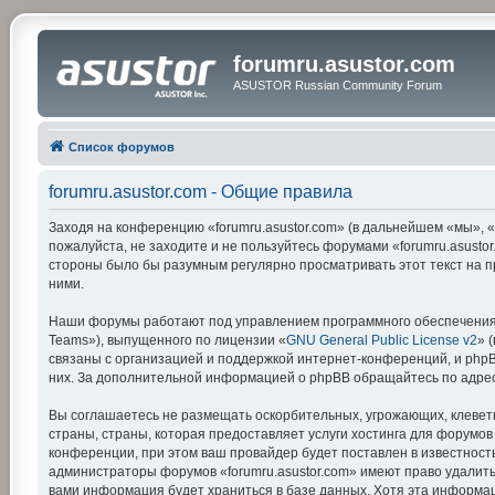
forumru.asustor.com
ASUSTOR Russian Community Forum
Список форумов
forumru.asustor.com - Общие правила
Заходя на конференцию «forumru.asustor.com» (в дальнейшем «мы», «на
пожалуйста, не заходите и не пользуйтесь форумами «forumru.asustor
стороны было бы разумным регулярно просматривать этот текст на п
ними.
Наши форумы работают под управлением программного обеспечения 
Teams»), выпущенного по лицензии «
GNU General Public License v2
» 
связаны с организацией и поддержкой интернет-конференций, и phpBB
них. За дополнительной информацией о phpBB обращайтесь по адре
Вы соглашаетесь не размещать оскорбительных, угрожающих, клевет
страны, страны, которая предоставляет услуги хостинга для форумо
конференции, при этом ваш провайдер будет поставлен в известность
администраторы форумов «forumru.asustor.com» имеют право удалить,
вами информация будет храниться в базе данных. Хотя эта информац