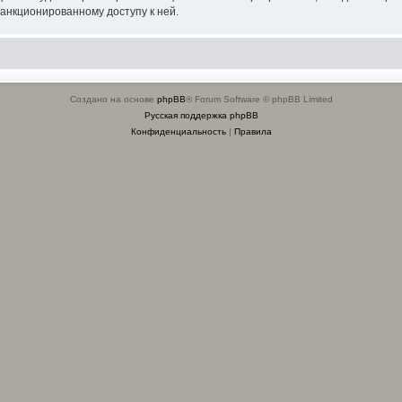
санкционированному доступу к ней.
Создано на основе
phpBB
® Forum Software © phpBB Limited
Русская поддержка phpBB
Конфиденциальность
|
Правила