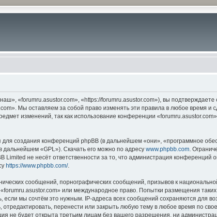
ш», «forumru.asustor.com», «https://forumru.asustor.com»), вы подтверждает
.com». Мы оставляем за собой право изменять эти правила в любое время и с
редмет изменений, так как использование конференции «forumru.asustor.com
для создания конференций phpBB (в дальнейшем «они», «программное обес
(в дальнейшем «GPL»). Скачать его можно по адресу
www.phpbb.com
. Огранич
 Limited не несёт ответственности за то, что администрация конференций о
су
https://www.phpbb.com/
.
нических сообщений, порнографических сообщений, призывов к национальной
в «forumru.asustor.com» или международное право. Попытки размещения таки
, если мы сочтём это нужным. IP-адреса всех сообщений сохраняются для во
 отредактировать, перенести или закрыть любую тему в любое время по свое
ия не будет открыта третьим лицам без вашего разрешения, ни администраци