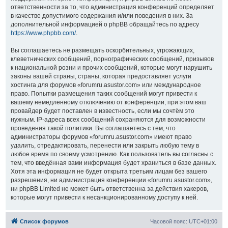
ответственности за то, что администрация конференций определяет
в качестве допустимого содержания и/или поведения в них. За
дополнительной информацией о phpBB обращайтесь по адресу
https://www.phpbb.com/
.
Вы соглашаетесь не размещать оскорбительных, угрожающих,
клеветнических сообщений, порнографических сообщений, призывов
к национальной розни и прочих сообщений, которые могут нарушить
законы вашей страны, страны, которая предоставляет услуги
хостинга для форумов «forumru.asustor.com» или международное
право. Попытки размещения таких сообщений могут привести к
вашему немедленному отключению от конференции, при этом ваш
провайдер будет поставлен в известность, если мы сочтём это
нужным. IP-адреса всех сообщений сохраняются для возможности
проведения такой политики. Вы соглашаетесь с тем, что
администраторы форумов «forumru.asustor.com» имеют право
удалить, отредактировать, перенести или закрыть любую тему в
любое время по своему усмотрению. Как пользователь вы согласны с
тем, что введённая вами информация будет храниться в базе данных.
Хотя эта информация не будет открыта третьим лицам без вашего
разрешения, ни администрация конференции «forumru.asustor.com»,
ни phpBB Limited не может быть ответственна за действия хакеров,
которые могут привести к несанкционированному доступу к ней.
Список форумов
Часовой пояс:
UTC+01:00