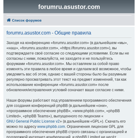
forumru.asustor.com
Список форумов
forumru.asustor.com - Общие правила
Заходя на конференцию «forumru.asustor.com» (в дальнейшем «мы»,
«наш», «forumru.asustor.com», «https://forumru.asustor.com»), вы
подтверждаете своё согласие со следующими условиями. Если вы не
согласны с ними, пожалуйста, не заходите и не пользуйтесь
форумами «forumru.asustor.com». Мы оставляем за собой право
изменять эти правила в любое время и сделаем всё возможное, чтобы
уведомить вас об этом, однако с вашей стороны было бы разумным
регулярно просматривать этот текст на предмет изменений, так как
использование конференции «forumru.asustor.com» после
обновления/исправления условий означает ваше согласие с ними.
Наши форумы работают под управлением программного обеспечения
для создания конференций phpBB (в дальнейшем «они»,
«программное обеспечение phpBB», «www.phpbb.com», «phpBB
Limited», «phpBB Teams»), выпущенного по лицензии «
GNU General Public License v2
» (в дальнейшем «GPL»). Скачать его
можно по адресу
www.phpbb.com
. Ограничения лицензии GPL для
программного обеспечения phpBB строго связаны с организацией и
поддержкой интернет-конференций, и phpBB Limited не несёт