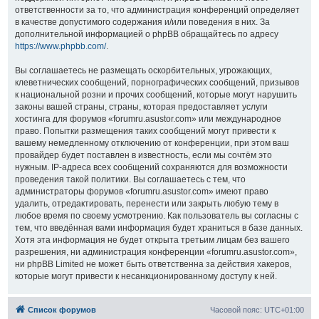
ответственности за то, что администрация конференций определяет
в качестве допустимого содержания и/или поведения в них. За
дополнительной информацией о phpBB обращайтесь по адресу
https://www.phpbb.com/
.
Вы соглашаетесь не размещать оскорбительных, угрожающих,
клеветнических сообщений, порнографических сообщений, призывов
к национальной розни и прочих сообщений, которые могут нарушить
законы вашей страны, страны, которая предоставляет услуги
хостинга для форумов «forumru.asustor.com» или международное
право. Попытки размещения таких сообщений могут привести к
вашему немедленному отключению от конференции, при этом ваш
провайдер будет поставлен в известность, если мы сочтём это
нужным. IP-адреса всех сообщений сохраняются для возможности
проведения такой политики. Вы соглашаетесь с тем, что
администраторы форумов «forumru.asustor.com» имеют право
удалить, отредактировать, перенести или закрыть любую тему в
любое время по своему усмотрению. Как пользователь вы согласны с
тем, что введённая вами информация будет храниться в базе данных.
Хотя эта информация не будет открыта третьим лицам без вашего
разрешения, ни администрация конференции «forumru.asustor.com»,
ни phpBB Limited не может быть ответственна за действия хакеров,
которые могут привести к несанкционированному доступу к ней.
Список форумов
Часовой пояс:
UTC+01:00