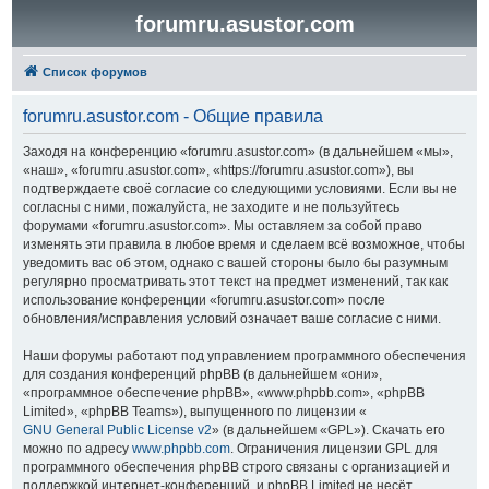
forumru.asustor.com
Список форумов
forumru.asustor.com - Общие правила
Заходя на конференцию «forumru.asustor.com» (в дальнейшем «мы»,
«наш», «forumru.asustor.com», «https://forumru.asustor.com»), вы
подтверждаете своё согласие со следующими условиями. Если вы не
согласны с ними, пожалуйста, не заходите и не пользуйтесь
форумами «forumru.asustor.com». Мы оставляем за собой право
изменять эти правила в любое время и сделаем всё возможное, чтобы
уведомить вас об этом, однако с вашей стороны было бы разумным
регулярно просматривать этот текст на предмет изменений, так как
использование конференции «forumru.asustor.com» после
обновления/исправления условий означает ваше согласие с ними.
Наши форумы работают под управлением программного обеспечения
для создания конференций phpBB (в дальнейшем «они»,
«программное обеспечение phpBB», «www.phpbb.com», «phpBB
Limited», «phpBB Teams»), выпущенного по лицензии «
GNU General Public License v2
» (в дальнейшем «GPL»). Скачать его
можно по адресу
www.phpbb.com
. Ограничения лицензии GPL для
программного обеспечения phpBB строго связаны с организацией и
поддержкой интернет-конференций, и phpBB Limited не несёт