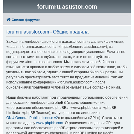
forumru.asustor.com
Список форумов
forumru.asustor.com - Общие правила
Заходя на конференцию «forumru.asustor.com» (в дальнейшем «мы»,
«наш», «forumru.asustor.com», «https://forumru.asustor.com»), вы
подтверждаете своё согласие со следующими условиями. Если вы не
согласны с ними, пожалуйста, не заходите и не пользуйтесь
форумами «forumru.asustor.com». Мы оставляем за собой право
изменять эти правила в любое время и сделаем всё возможное, чтобы
уведомить вас об этом, однако с вашей стороны было бы разумным
регулярно просматривать этот текст на предмет изменений, так как
использование конференции «forumru.asustor.com» после
обновления/исправления условий означает ваше согласие с ними.
Наши форумы работают под управлением программного обеспечения
для создания конференций phpBB (в дальнейшем «они»,
«программное обеспечение phpBB», «www.phpbb.com», «phpBB
Limited», «phpBB Teams»), выпущенного по лицензии «
GNU General Public License v2
» (в дальнейшем «GPL»). Скачать его
можно по адресу
www.phpbb.com
. Ограничения лицензии GPL для
программного обеспечения phpBB строго связаны с организацией и
поддержкой интернет-конференций, и phpBB Limited не несёт