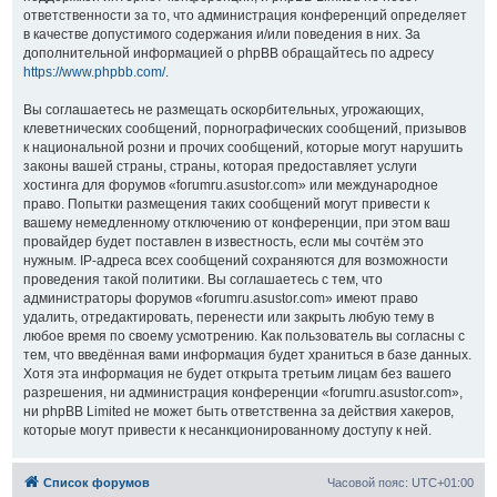
ответственности за то, что администрация конференций определяет
в качестве допустимого содержания и/или поведения в них. За
дополнительной информацией о phpBB обращайтесь по адресу
https://www.phpbb.com/
.
Вы соглашаетесь не размещать оскорбительных, угрожающих,
клеветнических сообщений, порнографических сообщений, призывов
к национальной розни и прочих сообщений, которые могут нарушить
законы вашей страны, страны, которая предоставляет услуги
хостинга для форумов «forumru.asustor.com» или международное
право. Попытки размещения таких сообщений могут привести к
вашему немедленному отключению от конференции, при этом ваш
провайдер будет поставлен в известность, если мы сочтём это
нужным. IP-адреса всех сообщений сохраняются для возможности
проведения такой политики. Вы соглашаетесь с тем, что
администраторы форумов «forumru.asustor.com» имеют право
удалить, отредактировать, перенести или закрыть любую тему в
любое время по своему усмотрению. Как пользователь вы согласны с
тем, что введённая вами информация будет храниться в базе данных.
Хотя эта информация не будет открыта третьим лицам без вашего
разрешения, ни администрация конференции «forumru.asustor.com»,
ни phpBB Limited не может быть ответственна за действия хакеров,
которые могут привести к несанкционированному доступу к ней.
Список форумов
Часовой пояс:
UTC+01:00