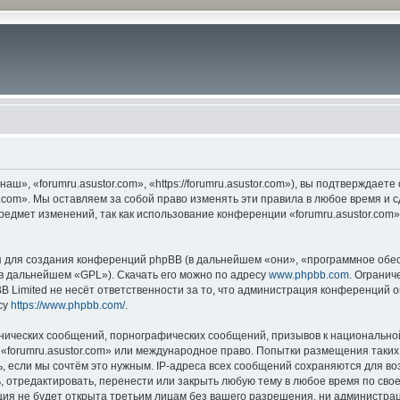
ш», «forumru.asustor.com», «https://forumru.asustor.com»), вы подтверждает
.com». Мы оставляем за собой право изменять эти правила в любое время и с
редмет изменений, так как использование конференции «forumru.asustor.com
для создания конференций phpBB (в дальнейшем «они», «программное обес
(в дальнейшем «GPL»). Скачать его можно по адресу
www.phpbb.com
. Огранич
 Limited не несёт ответственности за то, что администрация конференций о
су
https://www.phpbb.com/
.
нических сообщений, порнографических сообщений, призывов к национальной
в «forumru.asustor.com» или международное право. Попытки размещения таки
, если мы сочтём это нужным. IP-адреса всех сообщений сохраняются для во
 отредактировать, перенести или закрыть любую тему в любое время по свое
ия не будет открыта третьим лицам без вашего разрешения, ни администраци