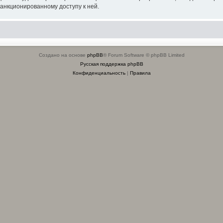
санкционированному доступу к ней.
Создано на основе
phpBB
® Forum Software © phpBB Limited
Русская поддержка phpBB
Конфиденциальность
|
Правила