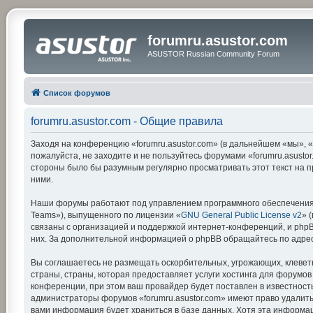
forumru.asustor.com
ASUSTOR Russian Community Forum
Список форумов
forumru.asustor.com - Общие правила
Заходя на конференцию «forumru.asustor.com» (в дальнейшем «мы», «на
пожалуйста, не заходите и не пользуйтесь форумами «forumru.asustor
стороны было бы разумным регулярно просматривать этот текст на п
ними.
Наши форумы работают под управлением программного обеспечения 
Teams»), выпущенного по лицензии «
GNU General Public License v2
» 
связаны с организацией и поддержкой интернет-конференций, и phpBB
них. За дополнительной информацией о phpBB обращайтесь по адре
Вы соглашаетесь не размещать оскорбительных, угрожающих, клевет
страны, страны, которая предоставляет услуги хостинга для форумо
конференции, при этом ваш провайдер будет поставлен в известность
администраторы форумов «forumru.asustor.com» имеют право удалить,
вами информация будет храниться в базе данных. Хотя эта информац