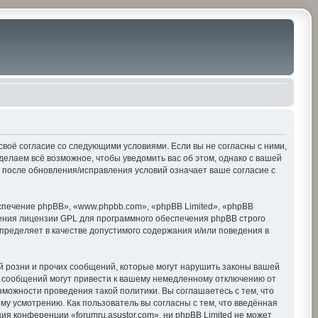
е своё согласие со следующими условиями. Если вы не согласны с ними,
делаем всё возможное, чтобы уведомить вас об этом, однако с вашей
» после обновления/исправления условий означает ваше согласие с
печение phpBB», «www.phpbb.com», «phpBB Limited», «phpBB
ения лицензии GPL для программного обеспечения phpBB строго
пределяет в качестве допустимого содержания и/или поведения в
 розни и прочих сообщений, которые могут нарушить законы вашей
х сообщений могут привести к вашему немедленному отключению от
зможности проведения такой политики. Вы соглашаетесь с тем, что
му усмотрению. Как пользователь вы согласны с тем, что введённая
я конференции «forumru.asustor.com», ни phpBB Limited не может