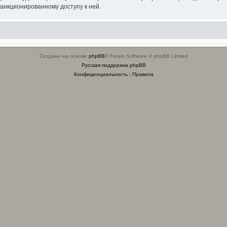
санкционированному доступу к ней.
Создано на основе
phpBB
® Forum Software © phpBB Limited
Русская поддержка phpBB
Конфиденциальность
|
Правила