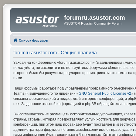
forumru.asustor.com
ASUSTOR Russian Community Forum
Список форумов
forumru.asustor.com - Общие правила
Заходя на конференцию «forumru.asustor.com» (в дальнейшем «мы», «на
пожалуйста, не заходите и не пользуйтесь форумами «forumru.asustor
стороны было бы разумным регулярно просматривать этот текст на п
ними.
Наши форумы работают под управлением программного обеспечения 
Teams»), выпущенного по лицензии «
GNU General Public License v2
» 
связаны с организацией и поддержкой интернет-конференций, и phpBB
них. За дополнительной информацией о phpBB обращайтесь по адре
Вы соглашаетесь не размещать оскорбительных, угрожающих, клевет
страны, страны, которая предоставляет услуги хостинга для форумо
конференции, при этом ваш провайдер будет поставлен в известность
администраторы форумов «forumru.asustor.com» имеют право удалить,
вами информация будет храниться в базе данных. Хотя эта информац