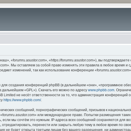
ш», «forumru.asustor.com», «https://forumru.asustor.com»), вы подтверждает
.com». Мы оставляем за собой право изменять эти правила в любое время и с
редмет изменений, так как использование конференции «forumru.asustor.com
для создания конференций phpBB (в дальнейшем «они», «программное обес
(в дальнейшем «GPL»). Скачать его можно по адресу
www.phpbb.com
. Огранич
 Limited не несёт ответственности за то, что администрация конференций о
су
https://www.phpbb.com/
.
нических сообщений, порнографических сообщений, призывов к национальной
в «forumru.asustor.com» или международное право. Попытки размещения таки
, если мы сочтём это нужным. IP-адреса всех сообщений сохраняются для во
 отредактировать, перенести или закрыть любую тему в любое время по свое
ия не будет открыта третьим лицам без вашего разрешения, ни администраци