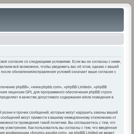
е своё согласие со следующими условиями. Если вы не согласны с ними,
делаем всё возможное, чтобы уведомить вас об этом, однако с вашей
» после обновления/исправления условий означает ваше согласие с
печение phpBB», «www.phpbb.com», «phpBB Limited», «phpBB
ения лицензии GPL для программного обеспечения phpBB строго
пределяет в качестве допустимого содержания и/или поведения в
 розни и прочих сообщений, которые могут нарушить законы вашей
х сообщений могут привести к вашему немедленному отключению от
зможности проведения такой политики. Вы соглашаетесь с тем, что
му усмотрению. Как пользователь вы согласны с тем, что введённая
я конференции «forumru.asustor.com», ни phpBB Limited не может