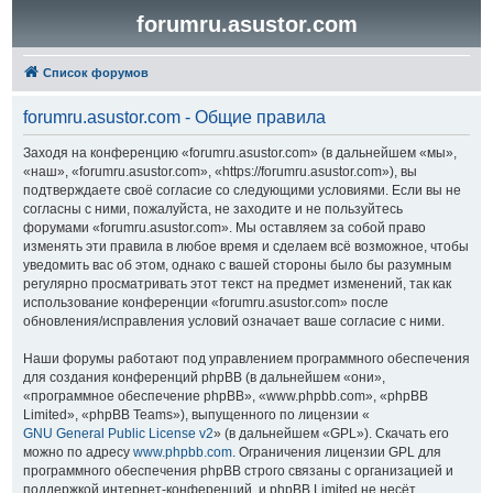
forumru.asustor.com
Список форумов
forumru.asustor.com - Общие правила
Заходя на конференцию «forumru.asustor.com» (в дальнейшем «мы»,
«наш», «forumru.asustor.com», «https://forumru.asustor.com»), вы
подтверждаете своё согласие со следующими условиями. Если вы не
согласны с ними, пожалуйста, не заходите и не пользуйтесь
форумами «forumru.asustor.com». Мы оставляем за собой право
изменять эти правила в любое время и сделаем всё возможное, чтобы
уведомить вас об этом, однако с вашей стороны было бы разумным
регулярно просматривать этот текст на предмет изменений, так как
использование конференции «forumru.asustor.com» после
обновления/исправления условий означает ваше согласие с ними.
Наши форумы работают под управлением программного обеспечения
для создания конференций phpBB (в дальнейшем «они»,
«программное обеспечение phpBB», «www.phpbb.com», «phpBB
Limited», «phpBB Teams»), выпущенного по лицензии «
GNU General Public License v2
» (в дальнейшем «GPL»). Скачать его
можно по адресу
www.phpbb.com
. Ограничения лицензии GPL для
программного обеспечения phpBB строго связаны с организацией и
поддержкой интернет-конференций, и phpBB Limited не несёт