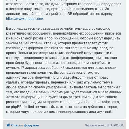
ответственности за то, что администрация конференций определяет
в качестве допустимого содержания и/или поведения в них. За
дополнительной информацией о phpBB обращайтесь по адресу
https://www.phpbb.com/
.
Вы соглашаетесь не размещать оскорбительных, угрожающих,
клеветнических сообщений, порнографических сообщений, призывов
к национальной розни и прочих сообщений, которые могут нарушить
законы вашей страны, страны, которая предоставляет услуги
хостинга для форумов «forumru.asustor.com» или международное
право. Попытки размещения таких сообщений могут привести к
вашему немедленному отключению от конференции, при этом ваш
провайдер будет поставлен в известность, если мы сочтём это
нужным. IP-адреса всех сообщений сохраняются для возможности
проведения такой политики. Вы соглашаетесь с тем, что
администраторы форумов «forumru.asustor.com» имеют право
удалить, отредактировать, перенести или закрыть любую тему в
любое время по своему усмотрению. Как пользователь вы согласны с
тем, что введённая вами информация будет храниться в базе данных.
Хотя эта информация не будет открыта третьим лицам без вашего
разрешения, ни администрация конференции «forumru.asustor.com»,
ни phpBB Limited не может быть ответственна за действия хакеров,
которые могут привести к несанкционированному доступу к ней.
Список форумов
Часовой пояс:
UTC+01:00