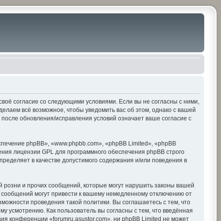
е своё согласие со следующими условиями. Если вы не согласны с ними,
делаем всё возможное, чтобы уведомить вас об этом, однако с вашей
» после обновления/исправления условий означает ваше согласие с
печение phpBB», «www.phpbb.com», «phpBB Limited», «phpBB
ения лицензии GPL для программного обеспечения phpBB строго
пределяет в качестве допустимого содержания и/или поведения в
 розни и прочих сообщений, которые могут нарушить законы вашей
х сообщений могут привести к вашему немедленному отключению от
зможности проведения такой политики. Вы соглашаетесь с тем, что
му усмотрению. Как пользователь вы согласны с тем, что введённая
я конференции «forumru.asustor.com», ни phpBB Limited не может