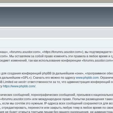
ш», «forumru.asustor.com», «https://forumru.asustor.com»), вы подтверждает
.com». Мы оставляем за собой право изменять эти правила в любое время и с
редмет изменений, так как использование конференции «forumru.asustor.com
для создания конференций phpBB (в дальнейшем «они», «программное обес
(в дальнейшем «GPL»). Скачать его можно по адресу
www.phpbb.com
. Огранич
 Limited не несёт ответственности за то, что администрация конференций о
су
https://www.phpbb.com/
.
нических сообщений, порнографических сообщений, призывов к национальной
в «forumru.asustor.com» или международное право. Попытки размещения таки
, если мы сочтём это нужным. IP-адреса всех сообщений сохраняются для во
 отредактировать, перенести или закрыть любую тему в любое время по свое
ия не будет открыта третьим лицам без вашего разрешения, ни администраци