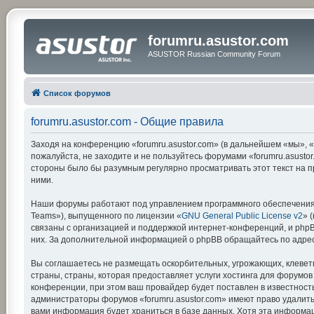
forumru.asustor.com
ASUSTOR Russian Community Forum
Список форумов
forumru.asustor.com - Общие правила
Заходя на конференцию «forumru.asustor.com» (в дальнейшем «мы», «на
пожалуйста, не заходите и не пользуйтесь форумами «forumru.asustor
стороны было бы разумным регулярно просматривать этот текст на п
ними.
Наши форумы работают под управлением программного обеспечения 
Teams»), выпущенного по лицензии «
GNU General Public License v2
» 
связаны с организацией и поддержкой интернет-конференций, и phpBB
них. За дополнительной информацией о phpBB обращайтесь по адре
Вы соглашаетесь не размещать оскорбительных, угрожающих, клевет
страны, страны, которая предоставляет услуги хостинга для форумо
конференции, при этом ваш провайдер будет поставлен в известность
администраторы форумов «forumru.asustor.com» имеют право удалить,
вами информация будет храниться в базе данных. Хотя эта информац