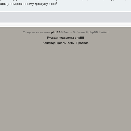
санкционированному доступу к ней.
Создано на основе
phpBB
® Forum Software © phpBB Limited
Русская поддержка phpBB
Конфиденциальность
|
Правила