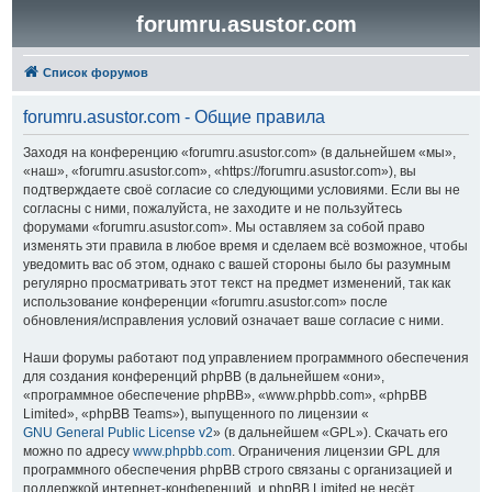
forumru.asustor.com
Список форумов
forumru.asustor.com - Общие правила
Заходя на конференцию «forumru.asustor.com» (в дальнейшем «мы»,
«наш», «forumru.asustor.com», «https://forumru.asustor.com»), вы
подтверждаете своё согласие со следующими условиями. Если вы не
согласны с ними, пожалуйста, не заходите и не пользуйтесь
форумами «forumru.asustor.com». Мы оставляем за собой право
изменять эти правила в любое время и сделаем всё возможное, чтобы
уведомить вас об этом, однако с вашей стороны было бы разумным
регулярно просматривать этот текст на предмет изменений, так как
использование конференции «forumru.asustor.com» после
обновления/исправления условий означает ваше согласие с ними.
Наши форумы работают под управлением программного обеспечения
для создания конференций phpBB (в дальнейшем «они»,
«программное обеспечение phpBB», «www.phpbb.com», «phpBB
Limited», «phpBB Teams»), выпущенного по лицензии «
GNU General Public License v2
» (в дальнейшем «GPL»). Скачать его
можно по адресу
www.phpbb.com
. Ограничения лицензии GPL для
программного обеспечения phpBB строго связаны с организацией и
поддержкой интернет-конференций, и phpBB Limited не несёт