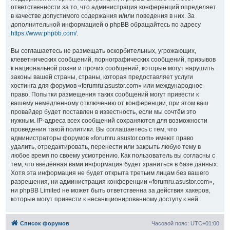
ответственности за то, что администрация конференций определяет
в качестве допустимого содержания и/или поведения в них. За
дополнительной информацией о phpBB обращайтесь по адресу
https://www.phpbb.com/
.
Вы соглашаетесь не размещать оскорбительных, угрожающих,
клеветнических сообщений, порнографических сообщений, призывов
к национальной розни и прочих сообщений, которые могут нарушить
законы вашей страны, страны, которая предоставляет услуги
хостинга для форумов «forumru.asustor.com» или международное
право. Попытки размещения таких сообщений могут привести к
вашему немедленному отключению от конференции, при этом ваш
провайдер будет поставлен в известность, если мы сочтём это
нужным. IP-адреса всех сообщений сохраняются для возможности
проведения такой политики. Вы соглашаетесь с тем, что
администраторы форумов «forumru.asustor.com» имеют право
удалить, отредактировать, перенести или закрыть любую тему в
любое время по своему усмотрению. Как пользователь вы согласны с
тем, что введённая вами информация будет храниться в базе данных.
Хотя эта информация не будет открыта третьим лицам без вашего
разрешения, ни администрация конференции «forumru.asustor.com»,
ни phpBB Limited не может быть ответственна за действия хакеров,
которые могут привести к несанкционированному доступу к ней.
Список форумов
Часовой пояс:
UTC+01:00