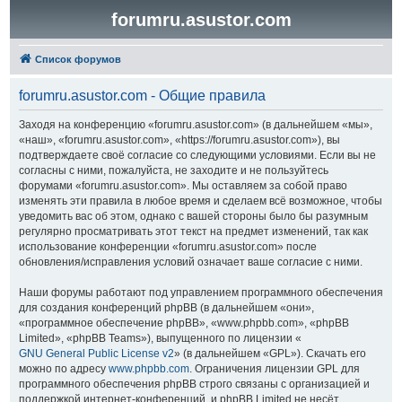
forumru.asustor.com
Список форумов
forumru.asustor.com - Общие правила
Заходя на конференцию «forumru.asustor.com» (в дальнейшем «мы»,
«наш», «forumru.asustor.com», «https://forumru.asustor.com»), вы
подтверждаете своё согласие со следующими условиями. Если вы не
согласны с ними, пожалуйста, не заходите и не пользуйтесь
форумами «forumru.asustor.com». Мы оставляем за собой право
изменять эти правила в любое время и сделаем всё возможное, чтобы
уведомить вас об этом, однако с вашей стороны было бы разумным
регулярно просматривать этот текст на предмет изменений, так как
использование конференции «forumru.asustor.com» после
обновления/исправления условий означает ваше согласие с ними.
Наши форумы работают под управлением программного обеспечения
для создания конференций phpBB (в дальнейшем «они»,
«программное обеспечение phpBB», «www.phpbb.com», «phpBB
Limited», «phpBB Teams»), выпущенного по лицензии «
GNU General Public License v2
» (в дальнейшем «GPL»). Скачать его
можно по адресу
www.phpbb.com
. Ограничения лицензии GPL для
программного обеспечения phpBB строго связаны с организацией и
поддержкой интернет-конференций, и phpBB Limited не несёт