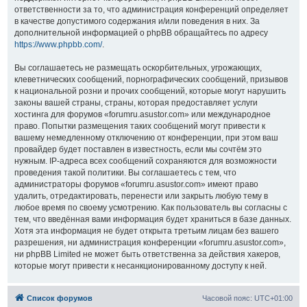
ответственности за то, что администрация конференций определяет
в качестве допустимого содержания и/или поведения в них. За
дополнительной информацией о phpBB обращайтесь по адресу
https://www.phpbb.com/
.
Вы соглашаетесь не размещать оскорбительных, угрожающих,
клеветнических сообщений, порнографических сообщений, призывов
к национальной розни и прочих сообщений, которые могут нарушить
законы вашей страны, страны, которая предоставляет услуги
хостинга для форумов «forumru.asustor.com» или международное
право. Попытки размещения таких сообщений могут привести к
вашему немедленному отключению от конференции, при этом ваш
провайдер будет поставлен в известность, если мы сочтём это
нужным. IP-адреса всех сообщений сохраняются для возможности
проведения такой политики. Вы соглашаетесь с тем, что
администраторы форумов «forumru.asustor.com» имеют право
удалить, отредактировать, перенести или закрыть любую тему в
любое время по своему усмотрению. Как пользователь вы согласны с
тем, что введённая вами информация будет храниться в базе данных.
Хотя эта информация не будет открыта третьим лицам без вашего
разрешения, ни администрация конференции «forumru.asustor.com»,
ни phpBB Limited не может быть ответственна за действия хакеров,
которые могут привести к несанкционированному доступу к ней.
Список форумов
Часовой пояс:
UTC+01:00