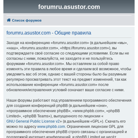
forumru.asustor.com
Список форумов
forumru.asustor.com - Общие правила
Заходя на конференцию «forumru.asustor.com» (в дальнейшем «мы»,
«наш», «forumru.asustor.com», «https://forumru.asustor.com»), вы
подтверждаете своё согласие со следующими условиями. Если вы не
согласны с ними, пожалуйста, не заходите и не пользуйтесь
форумами «forumru.asustor.com». Мы оставляем за собой право
изменять эти правила в любое время и сделаем всё возможное, чтобы
уведомить вас об этом, однако с вашей стороны было бы разумным
регулярно просматривать этот текст на предмет изменений, так как
использование конференции «forumru.asustor.com» после
обновления/исправления условий означает ваше согласие с ними.
Наши форумы работают под управлением программного обеспечения
для создания конференций phpBB (в дальнейшем «они»,
«программное обеспечение phpBB», «www.phpbb.com», «phpBB
Limited», «phpBB Teams»), выпущенного по лицензии «
GNU General Public License v2
» (в дальнейшем «GPL»). Скачать его
можно по адресу
www.phpbb.com
. Ограничения лицензии GPL для
программного обеспечения phpBB строго связаны с организацией и
поддержкой интернет-конференций, и phpBB Limited не несёт