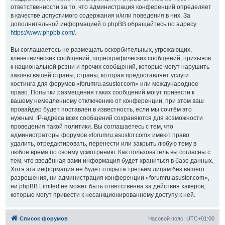
ответственности за то, что администрация конференций определяет
в качестве допустимого содержания и/или поведения в них. За
дополнительной информацией о phpBB обращайтесь по адресу
https://www.phpbb.com/
.
Вы соглашаетесь не размещать оскорбительных, угрожающих,
клеветнических сообщений, порнографических сообщений, призывов
к национальной розни и прочих сообщений, которые могут нарушить
законы вашей страны, страны, которая предоставляет услуги
хостинга для форумов «forumru.asustor.com» или международное
право. Попытки размещения таких сообщений могут привести к
вашему немедленному отключению от конференции, при этом ваш
провайдер будет поставлен в известность, если мы сочтём это
нужным. IP-адреса всех сообщений сохраняются для возможности
проведения такой политики. Вы соглашаетесь с тем, что
администраторы форумов «forumru.asustor.com» имеют право
удалить, отредактировать, перенести или закрыть любую тему в
любое время по своему усмотрению. Как пользователь вы согласны с
тем, что введённая вами информация будет храниться в базе данных.
Хотя эта информация не будет открыта третьим лицам без вашего
разрешения, ни администрация конференции «forumru.asustor.com»,
ни phpBB Limited не может быть ответственна за действия хакеров,
которые могут привести к несанкционированному доступу к ней.
Список форумов
Часовой пояс:
UTC+01:00