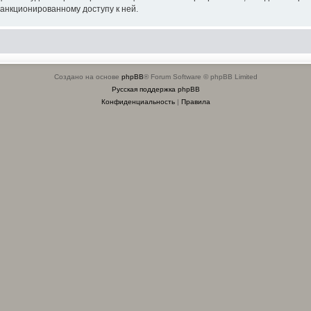
санкционированному доступу к ней.
Создано на основе
phpBB
® Forum Software © phpBB Limited
Русская поддержка phpBB
Конфиденциальность
|
Правила