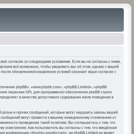
е своё согласие со следующими условиями. Если вы не согласны с ними,
делаем всё возможное, чтобы уведомить вас об этом, однако с вашей
» после обновления/исправления условий означает ваше согласие с
печение phpBB», «www.phpbb.com», «phpBB Limited», «phpBB
ения лицензии GPL для программного обеспечения phpBB строго
пределяет в качестве допустимого содержания и/или поведения в
 розни и прочих сообщений, которые могут нарушить законы вашей
х сообщений могут привести к вашему немедленному отключению от
зможности проведения такой политики. Вы соглашаетесь с тем, что
му усмотрению. Как пользователь вы согласны с тем, что введённая
я конференции «forumru.asustor.com», ни phpBB Limited не может