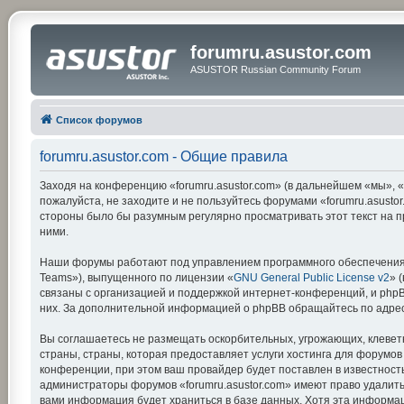
forumru.asustor.com
ASUSTOR Russian Community Forum
Список форумов
forumru.asustor.com - Общие правила
Заходя на конференцию «forumru.asustor.com» (в дальнейшем «мы», «на
пожалуйста, не заходите и не пользуйтесь форумами «forumru.asustor
стороны было бы разумным регулярно просматривать этот текст на п
ними.
Наши форумы работают под управлением программного обеспечения 
Teams»), выпущенного по лицензии «
GNU General Public License v2
» 
связаны с организацией и поддержкой интернет-конференций, и phpBB
них. За дополнительной информацией о phpBB обращайтесь по адре
Вы соглашаетесь не размещать оскорбительных, угрожающих, клевет
страны, страны, которая предоставляет услуги хостинга для форумо
конференции, при этом ваш провайдер будет поставлен в известность
администраторы форумов «forumru.asustor.com» имеют право удалить,
вами информация будет храниться в базе данных. Хотя эта информац