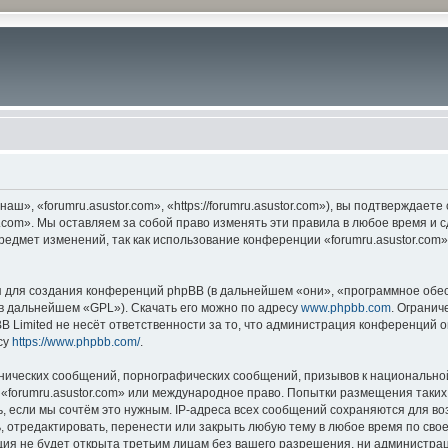
ш», «forumru.asustor.com», «https://forumru.asustor.com»), вы подтверждает
.com». Мы оставляем за собой право изменять эти правила в любое время и с
редмет изменений, так как использование конференции «forumru.asustor.com
для создания конференций phpBB (в дальнейшем «они», «программное обес
(в дальнейшем «GPL»). Скачать его можно по адресу
www.phpbb.com
. Огранич
 Limited не несёт ответственности за то, что администрация конференций о
су
https://www.phpbb.com/
.
нических сообщений, порнографических сообщений, призывов к национальной
в «forumru.asustor.com» или международное право. Попытки размещения таки
, если мы сочтём это нужным. IP-адреса всех сообщений сохраняются для во
 отредактировать, перенести или закрыть любую тему в любое время по свое
ия не будет открыта третьим лицам без вашего разрешения, ни администраци