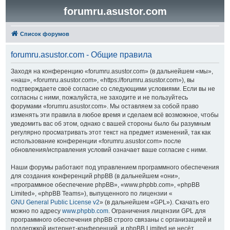
forumru.asustor.com
Список форумов
forumru.asustor.com - Общие правила
Заходя на конференцию «forumru.asustor.com» (в дальнейшем «мы»,
«наш», «forumru.asustor.com», «https://forumru.asustor.com»), вы
подтверждаете своё согласие со следующими условиями. Если вы не
согласны с ними, пожалуйста, не заходите и не пользуйтесь
форумами «forumru.asustor.com». Мы оставляем за собой право
изменять эти правила в любое время и сделаем всё возможное, чтобы
уведомить вас об этом, однако с вашей стороны было бы разумным
регулярно просматривать этот текст на предмет изменений, так как
использование конференции «forumru.asustor.com» после
обновления/исправления условий означает ваше согласие с ними.
Наши форумы работают под управлением программного обеспечения
для создания конференций phpBB (в дальнейшем «они»,
«программное обеспечение phpBB», «www.phpbb.com», «phpBB
Limited», «phpBB Teams»), выпущенного по лицензии «
GNU General Public License v2
» (в дальнейшем «GPL»). Скачать его
можно по адресу
www.phpbb.com
. Ограничения лицензии GPL для
программного обеспечения phpBB строго связаны с организацией и
поддержкой интернет-конференций, и phpBB Limited не несёт