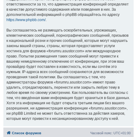
ответственности за то, что администрация конференций определяет
в качестве допустимого содержания и/или поведения в них. За
дополнительной информацией о phpBB обращайтесь по адресу
https://www.phpbb.com/
.
Вы соглашаетесь не размещать оскорбительных, угрожающих,
клеветнических сообщений, порнографических сообщений, призывов
к национальной розни и прочих сообщений, которые могут нарушить
законы вашей страны, страны, которая предоставляет услуги
хостинга для форумов «forumru.asustor.com» или международное
право. Попытки размещения таких сообщений могут привести к
вашему немедленному отключению от конференции, при этом ваш
провайдер будет поставлен в известность, если мы сочтём это
нужным. IP-адреса всех сообщений сохраняются для возможности
проведения такой политики. Вы соглашаетесь с тем, что
администраторы форумов «forumru.asustor.com» имеют право
удалить, отредактировать, перенести или закрыть любую тему в
любое время по своему усмотрению. Как пользователь вы согласны с
тем, что введённая вами информация будет храниться в базе данных.
Хотя эта информация не будет открыта третьим лицам без вашего
разрешения, ни администрация конференции «forumru.asustor.com»,
ни phpBB Limited не может быть ответственна за действия хакеров,
которые могут привести к несанкционированному доступу к ней.
Список форумов
Часовой пояс:
UTC+01:00