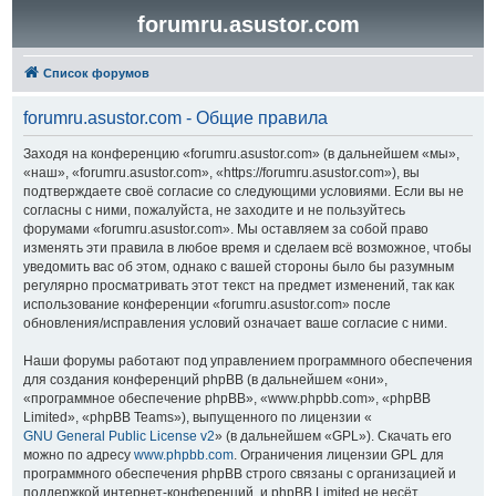
forumru.asustor.com
Список форумов
forumru.asustor.com - Общие правила
Заходя на конференцию «forumru.asustor.com» (в дальнейшем «мы»,
«наш», «forumru.asustor.com», «https://forumru.asustor.com»), вы
подтверждаете своё согласие со следующими условиями. Если вы не
согласны с ними, пожалуйста, не заходите и не пользуйтесь
форумами «forumru.asustor.com». Мы оставляем за собой право
изменять эти правила в любое время и сделаем всё возможное, чтобы
уведомить вас об этом, однако с вашей стороны было бы разумным
регулярно просматривать этот текст на предмет изменений, так как
использование конференции «forumru.asustor.com» после
обновления/исправления условий означает ваше согласие с ними.
Наши форумы работают под управлением программного обеспечения
для создания конференций phpBB (в дальнейшем «они»,
«программное обеспечение phpBB», «www.phpbb.com», «phpBB
Limited», «phpBB Teams»), выпущенного по лицензии «
GNU General Public License v2
» (в дальнейшем «GPL»). Скачать его
можно по адресу
www.phpbb.com
. Ограничения лицензии GPL для
программного обеспечения phpBB строго связаны с организацией и
поддержкой интернет-конференций, и phpBB Limited не несёт