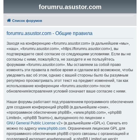
forumru.asustor.com
Список форумов
forumru.asustor.com - Общие правила
Заходя на конференцию «forumru.asustor.com» (в дальнейшем «мы»,
«наш», «forumru.asustor.com», «https://forumru.asustor.com»), вы
подтверждаете своё согласие со следующими условиями. Если вы не
согласны с ними, пожалуйста, не заходите и не пользуйтесь
форумами «forumru.asustor.com». Мы оставляем за собой право
изменять эти правила в любое время и сделаем всё возможное, чтобы
уведомить вас об этом, однако с вашей стороны было бы разумным
регулярно просматривать этот текст на предмет изменений, так как
использование конференции «forumru.asustor.com» после
обновления/исправления условий означает ваше согласие с ними.
Наши форумы работают под управлением программного обеспечения
для создания конференций phpBB (в дальнейшем «они»,
«программное обеспечение phpBB», «www.phpbb.com», «phpBB
Limited», «phpBB Teams»), выпущенного по лицензии «
GNU General Public License v2
» (в дальнейшем «GPL»). Скачать его
можно по адресу
www.phpbb.com
. Ограничения лицензии GPL для
программного обеспечения phpBB строго связаны с организацией и
поддержкой интернет-конференций, и phpBB Limited не несёт