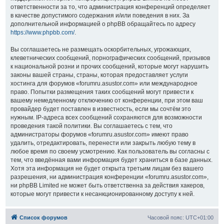
ответственности за то, что администрация конференций определяет
в качестве допустимого содержания и/или поведения в них. За
дополнительной информацией о phpBB обращайтесь по адресу
https://www.phpbb.com/
.
Вы соглашаетесь не размещать оскорбительных, угрожающих,
клеветнических сообщений, порнографических сообщений, призывов
к национальной розни и прочих сообщений, которые могут нарушить
законы вашей страны, страны, которая предоставляет услуги
хостинга для форумов «forumru.asustor.com» или международное
право. Попытки размещения таких сообщений могут привести к
вашему немедленному отключению от конференции, при этом ваш
провайдер будет поставлен в известность, если мы сочтём это
нужным. IP-адреса всех сообщений сохраняются для возможности
проведения такой политики. Вы соглашаетесь с тем, что
администраторы форумов «forumru.asustor.com» имеют право
удалить, отредактировать, перенести или закрыть любую тему в
любое время по своему усмотрению. Как пользователь вы согласны с
тем, что введённая вами информация будет храниться в базе данных.
Хотя эта информация не будет открыта третьим лицам без вашего
разрешения, ни администрация конференции «forumru.asustor.com»,
ни phpBB Limited не может быть ответственна за действия хакеров,
которые могут привести к несанкционированному доступу к ней.
Список форумов
Часовой пояс:
UTC+01:00