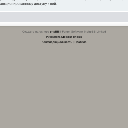
санкционированному доступу к ней.
Создано на основе
phpBB
® Forum Software © phpBB Limited
Русская поддержка phpBB
Конфиденциальность
|
Правила