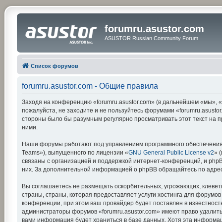
forumru.asustor.com
ASUSTOR Russian Community Forum
Список форумов
forumru.asustor.com - Общие правила
Заходя на конференцию «forumru.asustor.com» (в дальнейшем «мы», «на
пожалуйста, не заходите и не пользуйтесь форумами «forumru.asustor
стороны было бы разумным регулярно просматривать этот текст на п
ними.
Наши форумы работают под управлением программного обеспечения 
Teams»), выпущенного по лицензии «
GNU General Public License v2
» 
связаны с организацией и поддержкой интернет-конференций, и phpBB
них. За дополнительной информацией о phpBB обращайтесь по адре
Вы соглашаетесь не размещать оскорбительных, угрожающих, клевет
страны, страны, которая предоставляет услуги хостинга для форумо
конференции, при этом ваш провайдер будет поставлен в известность
администраторы форумов «forumru.asustor.com» имеют право удалить,
вами информация будет храниться в базе данных. Хотя эта информац