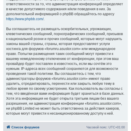
ответственности за то, что администрация конференций определяет
в качестве допустимого содержания и/или поведения в них. За
дополнительной информацией о phpBB обращайтесь по адресу
https://www.phpbb.com/
.
Вы соглашаетесь не размещать оскорбительных, угрожающих,
клеветнических сообщений, порнографических сообщений, призывов
к национальной розни и прочих сообщений, которые могут нарушить
законы вашей страны, страны, которая предоставляет услуги
хостинга для форумов «forumru.asustor.com» или международное
право. Попытки размещения таких сообщений могут привести к
вашему немедленному отключению от конференции, при этом ваш
провайдер будет поставлен в известность, если мы сочтём это
нужным. IP-адреса всех сообщений сохраняются для возможности
проведения такой политики. Вы соглашаетесь с тем, что
администраторы форумов «forumru.asustor.com» имеют право
удалить, отредактировать, перенести или закрыть любую тему в
любое время по своему усмотрению. Как пользователь вы согласны с
тем, что введённая вами информация будет храниться в базе данных.
Хотя эта информация не будет открыта третьим лицам без вашего
разрешения, ни администрация конференции «forumru.asustor.com»,
ни phpBB Limited не может быть ответственна за действия хакеров,
которые могут привести к несанкционированному доступу к ней.
Список форумов
Часовой пояс:
UTC+01:00