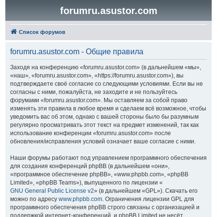
forumru.asustor.com
Список форумов
forumru.asustor.com - Общие правила
Заходя на конференцию «forumru.asustor.com» (в дальнейшем «мы»,
«наш», «forumru.asustor.com», «https://forumru.asustor.com»), вы
подтверждаете своё согласие со следующими условиями. Если вы не
согласны с ними, пожалуйста, не заходите и не пользуйтесь
форумами «forumru.asustor.com». Мы оставляем за собой право
изменять эти правила в любое время и сделаем всё возможное, чтобы
уведомить вас об этом, однако с вашей стороны было бы разумным
регулярно просматривать этот текст на предмет изменений, так как
использование конференции «forumru.asustor.com» после
обновления/исправления условий означает ваше согласие с ними.
Наши форумы работают под управлением программного обеспечения
для создания конференций phpBB (в дальнейшем «они»,
«программное обеспечение phpBB», «www.phpbb.com», «phpBB
Limited», «phpBB Teams»), выпущенного по лицензии «
GNU General Public License v2
» (в дальнейшем «GPL»). Скачать его
можно по адресу
www.phpbb.com
. Ограничения лицензии GPL для
программного обеспечения phpBB строго связаны с организацией и
поддержкой интернет-конференций, и phpBB Limited не несёт