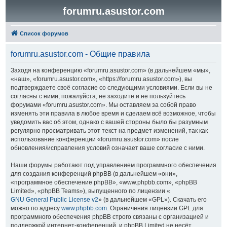
forumru.asustor.com
Список форумов
forumru.asustor.com - Общие правила
Заходя на конференцию «forumru.asustor.com» (в дальнейшем «мы»,
«наш», «forumru.asustor.com», «https://forumru.asustor.com»), вы
подтверждаете своё согласие со следующими условиями. Если вы не
согласны с ними, пожалуйста, не заходите и не пользуйтесь
форумами «forumru.asustor.com». Мы оставляем за собой право
изменять эти правила в любое время и сделаем всё возможное, чтобы
уведомить вас об этом, однако с вашей стороны было бы разумным
регулярно просматривать этот текст на предмет изменений, так как
использование конференции «forumru.asustor.com» после
обновления/исправления условий означает ваше согласие с ними.
Наши форумы работают под управлением программного обеспечения
для создания конференций phpBB (в дальнейшем «они»,
«программное обеспечение phpBB», «www.phpbb.com», «phpBB
Limited», «phpBB Teams»), выпущенного по лицензии «
GNU General Public License v2
» (в дальнейшем «GPL»). Скачать его
можно по адресу
www.phpbb.com
. Ограничения лицензии GPL для
программного обеспечения phpBB строго связаны с организацией и
поддержкой интернет-конференций, и phpBB Limited не несёт