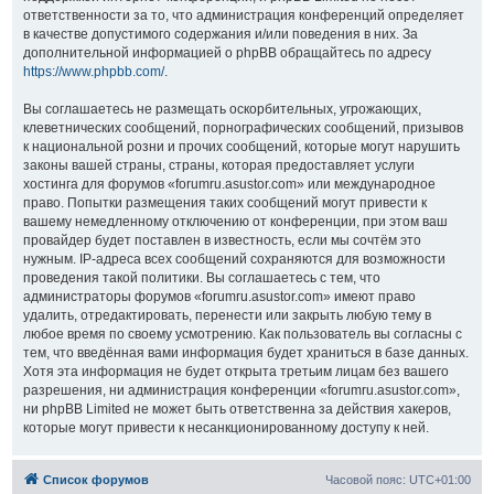
ответственности за то, что администрация конференций определяет
в качестве допустимого содержания и/или поведения в них. За
дополнительной информацией о phpBB обращайтесь по адресу
https://www.phpbb.com/
.
Вы соглашаетесь не размещать оскорбительных, угрожающих,
клеветнических сообщений, порнографических сообщений, призывов
к национальной розни и прочих сообщений, которые могут нарушить
законы вашей страны, страны, которая предоставляет услуги
хостинга для форумов «forumru.asustor.com» или международное
право. Попытки размещения таких сообщений могут привести к
вашему немедленному отключению от конференции, при этом ваш
провайдер будет поставлен в известность, если мы сочтём это
нужным. IP-адреса всех сообщений сохраняются для возможности
проведения такой политики. Вы соглашаетесь с тем, что
администраторы форумов «forumru.asustor.com» имеют право
удалить, отредактировать, перенести или закрыть любую тему в
любое время по своему усмотрению. Как пользователь вы согласны с
тем, что введённая вами информация будет храниться в базе данных.
Хотя эта информация не будет открыта третьим лицам без вашего
разрешения, ни администрация конференции «forumru.asustor.com»,
ни phpBB Limited не может быть ответственна за действия хакеров,
которые могут привести к несанкционированному доступу к ней.
Список форумов
Часовой пояс:
UTC+01:00