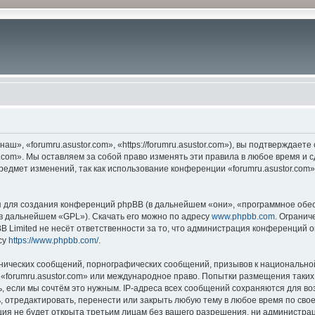
ш», «forumru.asustor.com», «https://forumru.asustor.com»), вы подтверждает
.com». Мы оставляем за собой право изменять эти правила в любое время и с
редмет изменений, так как использование конференции «forumru.asustor.com
для создания конференций phpBB (в дальнейшем «они», «программное обес
(в дальнейшем «GPL»). Скачать его можно по адресу
www.phpbb.com
. Огранич
 Limited не несёт ответственности за то, что администрация конференций о
су
https://www.phpbb.com/
.
нических сообщений, порнографических сообщений, призывов к национальной
в «forumru.asustor.com» или международное право. Попытки размещения таки
, если мы сочтём это нужным. IP-адреса всех сообщений сохраняются для во
 отредактировать, перенести или закрыть любую тему в любое время по свое
ия не будет открыта третьим лицам без вашего разрешения, ни администраци