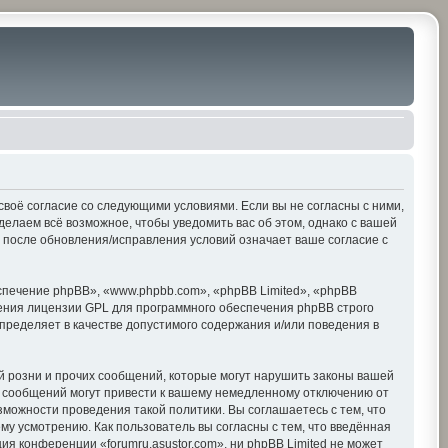
е своё согласие со следующими условиями. Если вы не согласны с ними,
делаем всё возможное, чтобы уведомить вас об этом, однако с вашей
» после обновления/исправления условий означает ваше согласие с
печение phpBB», «www.phpbb.com», «phpBB Limited», «phpBB
ения лицензии GPL для программного обеспечения phpBB строго
пределяет в качестве допустимого содержания и/или поведения в
 розни и прочих сообщений, которые могут нарушить законы вашей
х сообщений могут привести к вашему немедленному отключению от
зможности проведения такой политики. Вы соглашаетесь с тем, что
му усмотрению. Как пользователь вы согласны с тем, что введённая
я конференции «forumru.asustor.com», ни phpBB Limited не может