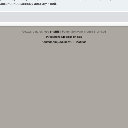
санкционированному доступу к ней.
Создано на основе
phpBB
® Forum Software © phpBB Limited
Русская поддержка phpBB
Конфиденциальность
|
Правила