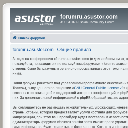
forumru.asustor.com
ASUSTOR Russian Community Forum
Список форумов
forumru.asustor.com - Общие правила
Заходя на конференцию «forumru.asustor.com» (в дальнейшем «мы», «на
пожалуйста, не заходите и не пользуйтесь форумами «forumru.asustor
стороны было бы разумным регулярно просматривать этот текст на п
ними.
Наши форумы работают под управлением программного обеспечения 
Teams»), выпущенного по лицензии «
GNU General Public License v2
» 
связаны с организацией и поддержкой интернет-конференций, и phpBB
них. За дополнительной информацией о phpBB обращайтесь по адре
Вы соглашаетесь не размещать оскорбительных, угрожающих, клевет
страны, страны, которая предоставляет услуги хостинга для форумо
конференции, при этом ваш провайдер будет поставлен в известность
администраторы форумов «forumru.asustor.com» имеют право удалить,
вами информация будет храниться в базе данных. Хотя эта информац