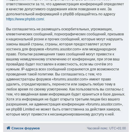
ответственности за то, что администрация конференций определяет
в качестве допустимого содержания и/или поведения в них. За
дополнительной информацией о phpBB обращайтесь по адресу
https://www.phpbb.com/
.
Вы соглашаетесь не размещать оскорбительных, угрожающих,
клеветнических сообщений, порнографических сообщений, призывов
к национальной розни и прочих сообщений, которые могут нарушить
законы вашей страны, страны, которая предоставляет услуги
хостинга для форумов «forumru.asustor.com» или международное
право. Попытки размещения таких сообщений могут привести к
вашему немедленному отключению от конференции, при этом ваш
провайдер будет поставлен в известность, если мы сочтём это
нужным. IP-адреса всех сообщений сохраняются для возможности
проведения такой политики. Вы соглашаетесь с тем, что
администраторы форумов «forumru.asustor.com» имеют право
удалить, отредактировать, перенести или закрыть любую тему в
любое время по своему усмотрению. Как пользователь вы согласны с
тем, что введённая вами информация будет храниться в базе данных.
Хотя эта информация не будет открыта третьим лицам без вашего
разрешения, ни администрация конференции «forumru.asustor.com»,
ни phpBB Limited не может быть ответственна за действия хакеров,
которые могут привести к несанкционированному доступу к ней.
Список форумов
Часовой пояс:
UTC+01:00