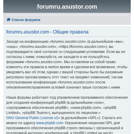
forumru.asustor.com
Список форумов
forumru.asustor.com - Общие правила
Заходя на конференцию «forumru.asustor.com» (в дальнейшем «мы»,
«наш», «forumru.asustor.com», «https://forumru.asustor.com»), вы
подтверждаете своё согласие со следующими условиями. Если вы не
согласны с ними, пожалуйста, не заходите и не пользуйтесь
форумами «forumru.asustor.com». Мы оставляем за собой право
изменять эти правила в любое время и сделаем всё возможное, чтобы
уведомить вас об этом, однако с вашей стороны было бы разумным
регулярно просматривать этот текст на предмет изменений, так как
использование конференции «forumru.asustor.com» после
обновления/исправления условий означает ваше согласие с ними.
Наши форумы работают под управлением программного обеспечения
для создания конференций phpBB (в дальнейшем «они»,
«программное обеспечение phpBB», «www.phpbb.com», «phpBB
Limited», «phpBB Teams»), выпущенного по лицензии «
GNU General Public License v2
» (в дальнейшем «GPL»). Скачать его
можно по адресу
www.phpbb.com
. Ограничения лицензии GPL для
программного обеспечения phpBB строго связаны с организацией и
поддержкой интернет-конференций, и phpBB Limited не несёт