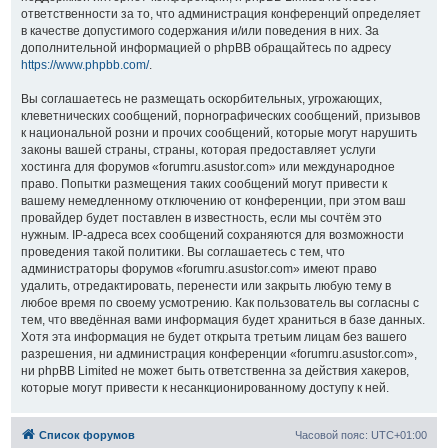
ответственности за то, что администрация конференций определяет
в качестве допустимого содержания и/или поведения в них. За
дополнительной информацией о phpBB обращайтесь по адресу
https://www.phpbb.com/
.
Вы соглашаетесь не размещать оскорбительных, угрожающих,
клеветнических сообщений, порнографических сообщений, призывов
к национальной розни и прочих сообщений, которые могут нарушить
законы вашей страны, страны, которая предоставляет услуги
хостинга для форумов «forumru.asustor.com» или международное
право. Попытки размещения таких сообщений могут привести к
вашему немедленному отключению от конференции, при этом ваш
провайдер будет поставлен в известность, если мы сочтём это
нужным. IP-адреса всех сообщений сохраняются для возможности
проведения такой политики. Вы соглашаетесь с тем, что
администраторы форумов «forumru.asustor.com» имеют право
удалить, отредактировать, перенести или закрыть любую тему в
любое время по своему усмотрению. Как пользователь вы согласны с
тем, что введённая вами информация будет храниться в базе данных.
Хотя эта информация не будет открыта третьим лицам без вашего
разрешения, ни администрация конференции «forumru.asustor.com»,
ни phpBB Limited не может быть ответственна за действия хакеров,
которые могут привести к несанкционированному доступу к ней.
Список форумов
Часовой пояс:
UTC+01:00