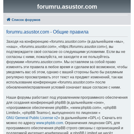
forumru.asustor.com
Список форумов
forumru.asustor.com - Общие правила
Заходя на конференцию «forumru.asustor.com» (в дальнейшем «мы»,
«наш», «forumru.asustor.com», «https://forumru.asustor.com»), вы
подтверждаете своё согласие со следующими условиями. Если вы не
согласны с ними, пожалуйста, не заходите и не пользуйтесь
форумами «forumru.asustor.com». Мы оставляем за собой право
изменять эти правила в любое время и сделаем всё возможное, чтобы
уведомить вас об этом, однако с вашей стороны было бы разумным
регулярно просматривать этот текст на предмет изменений, так как
использование конференции «forumru.asustor.com» после
обновления/исправления условий означает ваше согласие с ними.
Наши форумы работают под управлением программного обеспечения
для создания конференций phpBB (в дальнейшем «они»,
«программное обеспечение phpBB», «www.phpbb.com», «phpBB
Limited», «phpBB Teams»), выпущенного по лицензии «
GNU General Public License v2
» (в дальнейшем «GPL»). Скачать его
можно по адресу
www.phpbb.com
. Ограничения лицензии GPL для
программного обеспечения phpBB строго связаны с организацией и
поддержкой интернет-конференций, и phpBB Limited не несёт