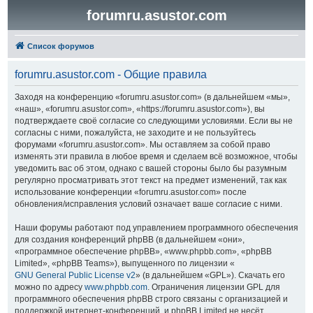
forumru.asustor.com
Список форумов
forumru.asustor.com - Общие правила
Заходя на конференцию «forumru.asustor.com» (в дальнейшем «мы»,
«наш», «forumru.asustor.com», «https://forumru.asustor.com»), вы
подтверждаете своё согласие со следующими условиями. Если вы не
согласны с ними, пожалуйста, не заходите и не пользуйтесь
форумами «forumru.asustor.com». Мы оставляем за собой право
изменять эти правила в любое время и сделаем всё возможное, чтобы
уведомить вас об этом, однако с вашей стороны было бы разумным
регулярно просматривать этот текст на предмет изменений, так как
использование конференции «forumru.asustor.com» после
обновления/исправления условий означает ваше согласие с ними.
Наши форумы работают под управлением программного обеспечения
для создания конференций phpBB (в дальнейшем «они»,
«программное обеспечение phpBB», «www.phpbb.com», «phpBB
Limited», «phpBB Teams»), выпущенного по лицензии «
GNU General Public License v2
» (в дальнейшем «GPL»). Скачать его
можно по адресу
www.phpbb.com
. Ограничения лицензии GPL для
программного обеспечения phpBB строго связаны с организацией и
поддержкой интернет-конференций, и phpBB Limited не несёт