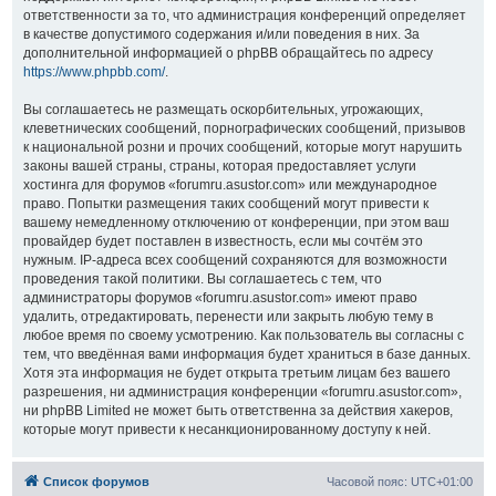
ответственности за то, что администрация конференций определяет
в качестве допустимого содержания и/или поведения в них. За
дополнительной информацией о phpBB обращайтесь по адресу
https://www.phpbb.com/
.
Вы соглашаетесь не размещать оскорбительных, угрожающих,
клеветнических сообщений, порнографических сообщений, призывов
к национальной розни и прочих сообщений, которые могут нарушить
законы вашей страны, страны, которая предоставляет услуги
хостинга для форумов «forumru.asustor.com» или международное
право. Попытки размещения таких сообщений могут привести к
вашему немедленному отключению от конференции, при этом ваш
провайдер будет поставлен в известность, если мы сочтём это
нужным. IP-адреса всех сообщений сохраняются для возможности
проведения такой политики. Вы соглашаетесь с тем, что
администраторы форумов «forumru.asustor.com» имеют право
удалить, отредактировать, перенести или закрыть любую тему в
любое время по своему усмотрению. Как пользователь вы согласны с
тем, что введённая вами информация будет храниться в базе данных.
Хотя эта информация не будет открыта третьим лицам без вашего
разрешения, ни администрация конференции «forumru.asustor.com»,
ни phpBB Limited не может быть ответственна за действия хакеров,
которые могут привести к несанкционированному доступу к ней.
Список форумов
Часовой пояс:
UTC+01:00