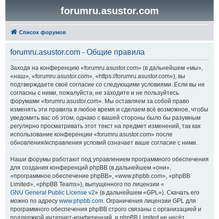
forumru.asustor.com
Список форумов
forumru.asustor.com - Общие правила
Заходя на конференцию «forumru.asustor.com» (в дальнейшем «мы»,
«наш», «forumru.asustor.com», «https://forumru.asustor.com»), вы
подтверждаете своё согласие со следующими условиями. Если вы не
согласны с ними, пожалуйста, не заходите и не пользуйтесь
форумами «forumru.asustor.com». Мы оставляем за собой право
изменять эти правила в любое время и сделаем всё возможное, чтобы
уведомить вас об этом, однако с вашей стороны было бы разумным
регулярно просматривать этот текст на предмет изменений, так как
использование конференции «forumru.asustor.com» после
обновления/исправления условий означает ваше согласие с ними.
Наши форумы работают под управлением программного обеспечения
для создания конференций phpBB (в дальнейшем «они»,
«программное обеспечение phpBB», «www.phpbb.com», «phpBB
Limited», «phpBB Teams»), выпущенного по лицензии «
GNU General Public License v2
» (в дальнейшем «GPL»). Скачать его
можно по адресу
www.phpbb.com
. Ограничения лицензии GPL для
программного обеспечения phpBB строго связаны с организацией и
поддержкой интернет-конференций, и phpBB Limited не несёт