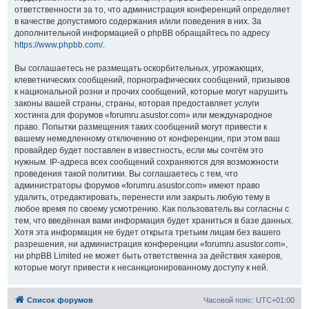
ответственности за то, что администрация конференций определяет
в качестве допустимого содержания и/или поведения в них. За
дополнительной информацией о phpBB обращайтесь по адресу
https://www.phpbb.com/
.
Вы соглашаетесь не размещать оскорбительных, угрожающих,
клеветнических сообщений, порнографических сообщений, призывов
к национальной розни и прочих сообщений, которые могут нарушить
законы вашей страны, страны, которая предоставляет услуги
хостинга для форумов «forumru.asustor.com» или международное
право. Попытки размещения таких сообщений могут привести к
вашему немедленному отключению от конференции, при этом ваш
провайдер будет поставлен в известность, если мы сочтём это
нужным. IP-адреса всех сообщений сохраняются для возможности
проведения такой политики. Вы соглашаетесь с тем, что
администраторы форумов «forumru.asustor.com» имеют право
удалить, отредактировать, перенести или закрыть любую тему в
любое время по своему усмотрению. Как пользователь вы согласны с
тем, что введённая вами информация будет храниться в базе данных.
Хотя эта информация не будет открыта третьим лицам без вашего
разрешения, ни администрация конференции «forumru.asustor.com»,
ни phpBB Limited не может быть ответственна за действия хакеров,
которые могут привести к несанкционированному доступу к ней.
Список форумов
Часовой пояс:
UTC+01:00