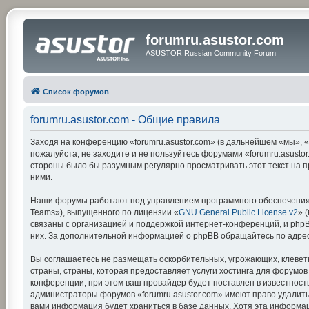
forumru.asustor.com
ASUSTOR Russian Community Forum
Список форумов
forumru.asustor.com - Общие правила
Заходя на конференцию «forumru.asustor.com» (в дальнейшем «мы», «на
пожалуйста, не заходите и не пользуйтесь форумами «forumru.asustor
стороны было бы разумным регулярно просматривать этот текст на п
ними.
Наши форумы работают под управлением программного обеспечения 
Teams»), выпущенного по лицензии «
GNU General Public License v2
» 
связаны с организацией и поддержкой интернет-конференций, и phpBB
них. За дополнительной информацией о phpBB обращайтесь по адре
Вы соглашаетесь не размещать оскорбительных, угрожающих, клевет
страны, страны, которая предоставляет услуги хостинга для форумо
конференции, при этом ваш провайдер будет поставлен в известность
администраторы форумов «forumru.asustor.com» имеют право удалить,
вами информация будет храниться в базе данных. Хотя эта информац