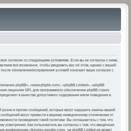
е своё согласие со следующими условиями. Если вы не согласны с ними,
делаем всё возможное, чтобы уведомить вас об этом, однако с вашей
» после обновления/исправления условий означает ваше согласие с
печение phpBB», «www.phpbb.com», «phpBB Limited», «phpBB
ения лицензии GPL для программного обеспечения phpBB строго
пределяет в качестве допустимого содержания и/или поведения в
 розни и прочих сообщений, которые могут нарушить законы вашей
х сообщений могут привести к вашему немедленному отключению от
зможности проведения такой политики. Вы соглашаетесь с тем, что
му усмотрению. Как пользователь вы согласны с тем, что введённая
я конференции «forumru.asustor.com», ни phpBB Limited не может