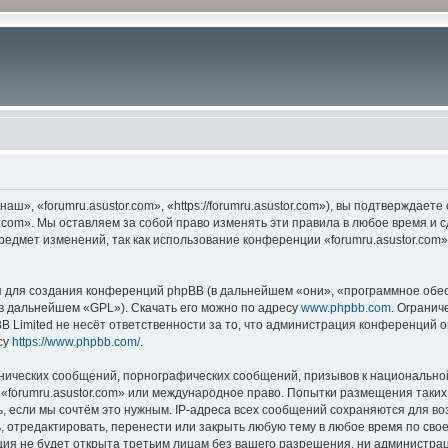
ш», «forumru.asustor.com», «https://forumru.asustor.com»), вы подтверждает
.com». Мы оставляем за собой право изменять эти правила в любое время и с
редмет изменений, так как использование конференции «forumru.asustor.com
для создания конференций phpBB (в дальнейшем «они», «программное обес
(в дальнейшем «GPL»). Скачать его можно по адресу
www.phpbb.com
. Огранич
 Limited не несёт ответственности за то, что администрация конференций о
су
https://www.phpbb.com/
.
нических сообщений, порнографических сообщений, призывов к национальной
в «forumru.asustor.com» или международное право. Попытки размещения таки
, если мы сочтём это нужным. IP-адреса всех сообщений сохраняются для во
 отредактировать, перенести или закрыть любую тему в любое время по свое
ия не будет открыта третьим лицам без вашего разрешения, ни администраци