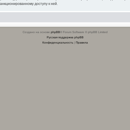
санкционированному доступу к ней.
Создано на основе
phpBB
® Forum Software © phpBB Limited
Русская поддержка phpBB
Конфиденциальность
|
Правила